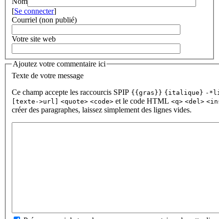
Nom
[
Se connecter
]
Courriel (non publié)
Votre site web
Ajoutez votre commentaire ici
Texte de votre message
Ce champ accepte les raccourcis SPIP
{{gras}}
{italique}
-*l
et le code HTML
[texte->url]
<quote>
<code>
<q>
<del>
<in
créer des paragraphes, laissez simplement des lignes vides.