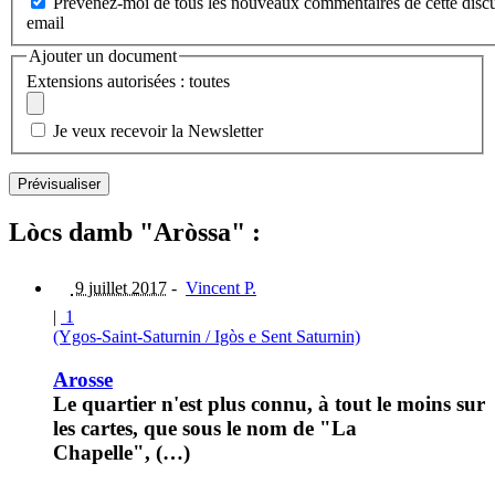
Prévenez-moi de tous les nouveaux commentaires de cette discu
email
Ajouter un document
Extensions autorisées : toutes
Je veux recevoir la Newsletter
Lòcs damb "Aròssa" :
9 juillet 2017
-
Vincent P.
|
1
(Ygos-Saint-Saturnin / Igòs e Sent Saturnin)
Arosse
Le quartier n'est plus connu, à tout le moins sur
les cartes, que sous le nom de "La
Chapelle", (…)