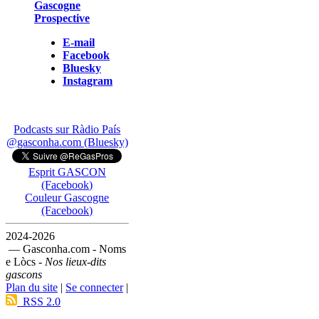
Gascogne
Prospective
E-mail
Facebook
Bluesky
Instagram
Podcasts sur Ràdio País
@gasconha.com (Bluesky)
Esprit GASCON
(Facebook)
Couleur Gascogne
(Facebook)
2024-2026
— Gasconha.com - Noms
e Lòcs -
Nos lieux-dits
gascons
Plan du site
|
Se connecter
|
RSS 2.0