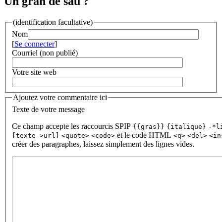
Un gran de sau ?
(identification facultative)
Nom
[
Se connecter
]
Courriel (non publié)
Votre site web
Ajoutez votre commentaire ici
Texte de votre message
Ce champ accepte les raccourcis SPIP
{{gras}}
{italique}
-*l
et le code HTML
[texte->url]
<quote>
<code>
<q>
<del>
<in
créer des paragraphes, laissez simplement des lignes vides.