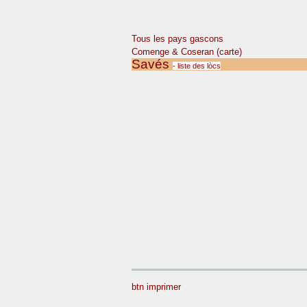
Tous les pays gascons
Comenge & Coseran (carte)
Savés
- liste des lòcs
btn imprimer