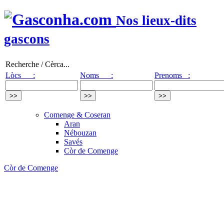
Nos lieux-dits
gascons
Recherche / Cèrca...
Lòcs :
Noms :
Prenoms :
Comenge & Coseran
Aran
Nébouzan
Savés
Còr de Comenge
Còr de Comenge