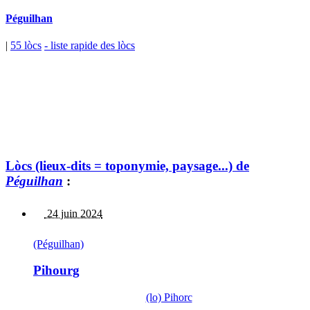
Péguilhan
|
55 lòcs
- liste rapide des lòcs
Lòcs (lieux-dits = toponymie, paysage...) de
Péguilhan
:
24 juin 2024
(Péguilhan)
Pihourg
(lo) Pihorc