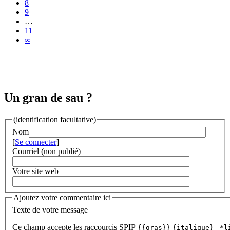
8
9
…
11
∞
Un gran de sau ?
(identification facultative)
Nom
[
Se connecter
]
Courriel (non publié)
Votre site web
Ajoutez votre commentaire ici
Texte de votre message
Ce champ accepte les raccourcis SPIP
{{gras}}
{italique}
-*l