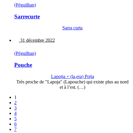
(Péguilhan)
Sarrecurte
Sarra curta
31 décembre 2022
(Péguilhan)
Pouche
Lapotja + (la,era) Potja
Très proche de "Lapoja" (Lapouche) qui existe plus au nord
et à l’est. (…)
1
2
3
4
5
6
7