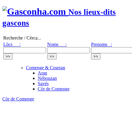
Nos lieux-dits
gascons
Recherche / Cèrca...
Lòcs :
Noms :
Prenoms :
Comenge & Coseran
Aran
Nébouzan
Savés
Còr de Comenge
Còr de Comenge