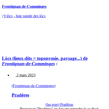
Frontignan-de-Comminges
|
9 lòcs
- liste rapide des lòcs
Lòcs (lieux-dits = toponymie, paysage...) de
Frontignan-de-Comminges
:
2 mars 2023
(Frontignan-de-Comminges)
Pradères
(las,eras) Pradèras
Prononcer "Pradères" en faisant entendre le es final.