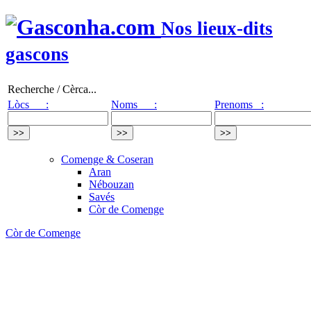
Nos lieux-dits
gascons
Recherche / Cèrca...
Lòcs :
Noms :
Prenoms :
Comenge & Coseran
Aran
Nébouzan
Savés
Còr de Comenge
Còr de Comenge