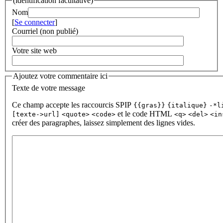
(identification facultative)
Nom
[
Se connecter
]
Courriel (non publié)
Votre site web
Ajoutez votre commentaire ici
Texte de votre message
Ce champ accepte les raccourcis SPIP
{{gras}}
{italique}
-*l
et le code HTML
[texte->url]
<quote>
<code>
<q>
<del>
<in
créer des paragraphes, laissez simplement des lignes vides.