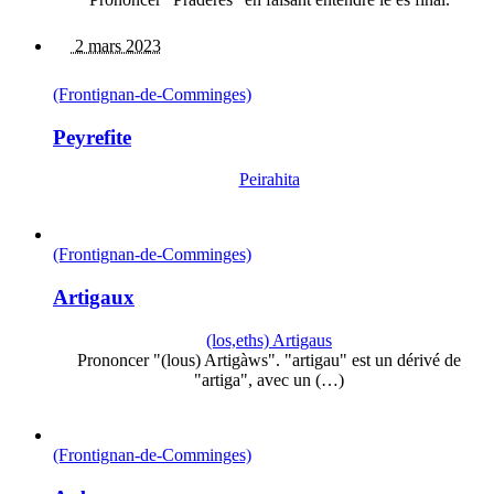
2 mars 2023
(Frontignan-de-Comminges)
Peyrefite
Peirahita
(Frontignan-de-Comminges)
Artigaux
(los,eths) Artigaus
Prononcer "(lous) Artigàws". "artigau" est un dérivé de
"artiga", avec un (…)
(Frontignan-de-Comminges)