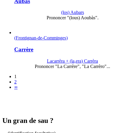
Aubas
(los) Aubars
Prononcer "(lous) Aoubàs".
(Frontignan-de-Comminges)
Carrère
Lacarrèra + (la,era) Carrèra
Prononcer "La Carrère", "La Carrèro"...
1
2
∞
Un gran de sau ?