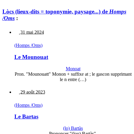
Lòcs (lieux-dits = toponymie, paysage...) de
Homps
/Oms
:
31 mai 2024
(Homps /Oms)
Le Mounouat
Monoat
Pron. "Mounouatt" Monon + suffixe at ; le gascon supprimant
le n entre (…)
29 août 2023
(Homps /Oms)
Le Bartas
(lo) Bartàs
Prononcer "(lou) Bartàs".