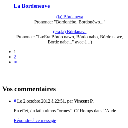
La Bordeneuve
(la) Bòrdaneva
Prononcer "Bordonébo, Bordonéwo..."
(era,la) Bòrdanava
Prononcer "La/Era Bòrdo nawo, Bòrdo nabo, Bòrde nawe,
Bòrde nabe..." avec (…)
1
2
∞
Vos commentaires
#
Le 2 octobre 2012 à 22:51
,
par
Vincent P.
En effet, du latin ulmos "ormes". Cf Homps dans l’Aude.
Répondre à ce message