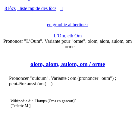
|
8 lòcs
- liste rapide des lòcs
|
1
en graphie alibertine :
L’Om, eth Om
Prononcer "L’Oum". Variante pour "orme". olom, alom, aulom, om
= orme
olom, alom, aulom, om
/ orme
Prononcer "ouloum". Variante : om (prononcer "oum") ;
peut-être aussi òm (…)
Wikipedia dit "Homps (Oms en gascon)".
[Tederic M.]