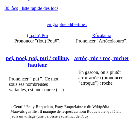
|
30 lòcs
- liste rapide des lòcs
en graphie alibertine :
(lo,eth) Poi
Ròcalaura
Prononcer "(lou) Pouÿ".
Prononcer "Arròcolaouro".
pei, poei, poi, pui
/ colline,
arròc, ròc
/ roc, rocher
hauteur
En gascon, on a plutôt
arròc arròca (prononcer
Prononcer " puï ". Ce mot,
"arroque") : roche
sous ses nombreuses
variantes, est une source (…)
« Gentilé Pouy-Roquelain, Pouy-Roquelaine » dit Wikipédia.
Mauvais gentilé : il manque de respect au nom Roquelaure, qui était
jadis un village (une paroisse ?) distinct de Pouy.