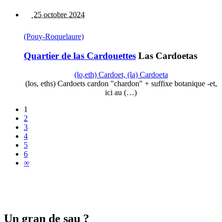
25 octobre 2024
(Pouy-Roquelaure)
Quartier de las Cardouettes
Las Cardoetas
(lo,eth) Cardoet, (la) Cardoeta
(los, eths) Cardoets cardon "chardon" + suffixe botanique -et,
ici au (…)
1
2
3
4
5
6
∞
Un gran de sau ?