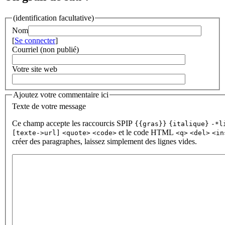
(identification facultative)
Nom
[
Se connecter
]
Courriel (non publié)
Votre site web
Ajoutez votre commentaire ici
Texte de votre message
Ce champ accepte les raccourcis SPIP
{{gras}}
{italique}
-*l
et le code HTML
[texte->url]
<quote>
<code>
<q>
<del>
<in
créer des paragraphes, laissez simplement des lignes vides.