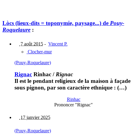
Lòcs (lieux-dits = toponymie, paysage...) de
Pouy-
Roquelaure
:
7 août 2015
-
Vincent P.
Clocher-mur
(Pouy-Roquelaure)
Rignac
Rinhac
/
Rignac
Il est le pendant religieux de la maison à façade
sous pignon, par son caractère ethnique : (…)
Rinhac
Prononcer "Rignac"
17 janvier 2025
(Pouy-Roquelaure)