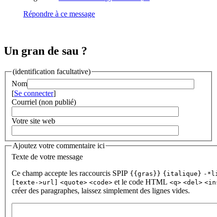
Répondre à ce message
Un gran de sau ?
(identification facultative)
Nom
[
Se connecter
]
Courriel (non publié)
Votre site web
Ajoutez votre commentaire ici
Texte de votre message
Ce champ accepte les raccourcis SPIP
{{gras}}
{italique}
-*l
et le code HTML
[texte->url]
<quote>
<code>
<q>
<del>
<in
créer des paragraphes, laissez simplement des lignes vides.