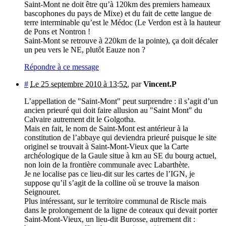
Saint-Mont ne doit être qu’à 120km des premiers hameaux
bascophones du pays de Mixe) et du fait de cette langue de
terre interminable qu’est le Médoc (Le Verdon est à la hauteur
de Pons et Nontron !
Saint-Mont se retrouve à 220km de la pointe), ça doit décaler
un peu vers le NE, plutôt Eauze non ?
Répondre à ce message
#
Le 25 septembre 2010 à 13:52
,
par
Vincent.P
L’appellation de "Saint-Mont" peut surprendre : il s’agit d’un
ancien prieuré qui doit faire allusion au "Saint Mont" du
Calvaire autrement dit le Golgotha.
Mais en fait, le nom de Saint-Mont est antérieur à la
constitution de l’abbaye qui deviendra prieuré puisque le site
originel se trouvait à Saint-Mont-Vieux que la Carte
archéologique de la Gaule situe à km au SE du bourg actuel,
non loin de la frontière communale avec Labarthète.
Je ne localise pas ce lieu-dit sur les cartes de l’IGN, je
suppose qu’il s’agit de la colline où se trouve la maison
Seignouret.
Plus intéressant, sur le territoire communal de Riscle mais
dans le prolongement de la ligne de coteaux qui devait porter
Saint-Mont-Vieux, un lieu-dit Burosse, autrement dit :