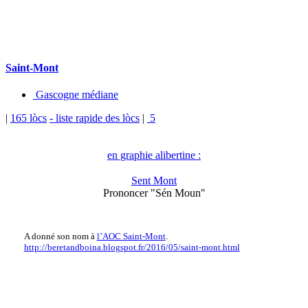
Saint-Mont
Gascogne médiane
|
165 lòcs
- liste rapide des lòcs
|
5
en graphie alibertine :
Sent Mont
Prononcer "Sén Moun"
A donné son nom à
l’AOC Saint-Mont
.
http://beretandboina.blogspot.fr/2016/05/saint-mont.html