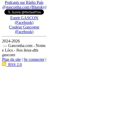
Podcasts sur Ràdio País
@gasconha.com (Bluesky)
Esprit GASCON
(Facebook)
Couleur Gascogne
(Facebook)
2024-2026
— Gasconha.com - Noms
e Lòcs -
Nos lieux-dits
gascons
Plan du site
|
Se connecter
|
RSS 2.0