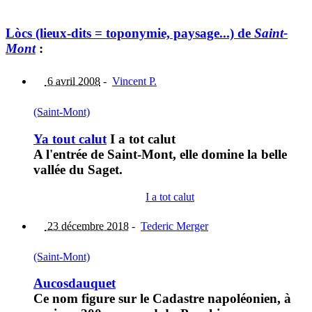
Lòcs (lieux-dits = toponymie, paysage...) de
Saint-
Mont
:
6 avril 2008
-
Vincent P.
(Saint-Mont)
Ya tout calut
I a tot calut
A l'entrée de Saint-Mont, elle domine la belle
vallée du Saget.
I a tot calut
23 décembre 2018
-
Tederic Merger
(Saint-Mont)
Aucosdauquet
Ce nom figure sur le Cadastre napoléonien, à