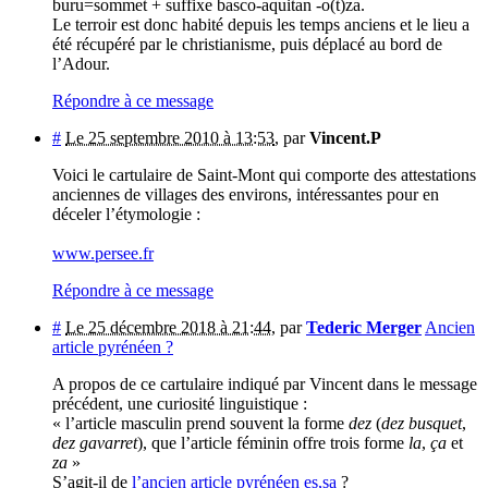
buru=sommet + suffixe basco-aquitan -o(t)za.
Le terroir est donc habité depuis les temps anciens et le lieu a
été récupéré par le christianisme, puis déplacé au bord de
l’Adour.
Répondre à ce message
#
Le 25 septembre 2010 à 13:53
,
par
Vincent.P
Voici le cartulaire de Saint-Mont qui comporte des attestations
anciennes de villages des environs, intéressantes pour en
déceler l’étymologie :
www.persee.fr
Répondre à ce message
#
Le 25 décembre 2018 à 21:44
,
par
Tederic Merger
Ancien
article pyrénéen ?
A propos de ce cartulaire indiqué par Vincent dans le message
précédent, une curiosité linguistique :
« l’article masculin prend souvent la forme
dez
(
dez busquet
,
dez gavarret
), que l’article féminin offre trois forme
la
,
ça
et
za
»
S’agit-il de
l’ancien article pyrénéen es,sa
?