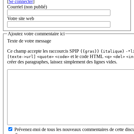
[
Se connecter
]
Courriel (non publié)
Votre site web
Ajoutez votre commentaire ici
Texte de votre message
Ce champ accepte les raccourcis SPIP
{{gras}}
{italique}
-*l
et le code HTML
[texte->url]
<quote>
<code>
<q>
<del>
<in
créer des paragraphes, laissez simplement des lignes vides.
Prévenez-moi de tous les nouveaux commentaires de cette discu