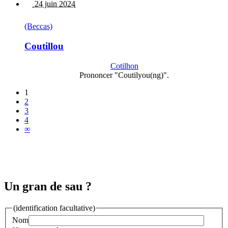
24 juin 2024
(Beccas)
Coutillou
Cotilhon
Prononcer "Coutilyou(ng)".
1
2
3
4
∞
Un gran de sau ?
(identification facultative)
Nom