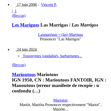
17 juin 2008
-
Vincent P.
|
1
(Beccas)
Les Marigues
Las Marrigas
/
Las Marrigos
Lasmarrigas + (las) Marrigas
Prononcer "Las Marrigos"
24 juin 2024
Toponymes vandalisés, barbarismes...
(Beccas)
Marioutous
Mariotons
IGN 1950, CN : Marioutous FANTOIR, IGN :
Mauoutous (erreur manifeste de recopie : u
confondu (…)
Marioton
Mariòt, Mariòta Prononcer respectivement "Mariot",
Mariòte...