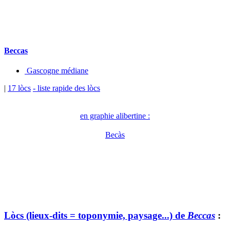
Beccas
Gascogne médiane
|
17 lòcs
- liste rapide des lòcs
en graphie alibertine :
Becàs
Lòcs (lieux-dits = toponymie, paysage...) de
Beccas
: