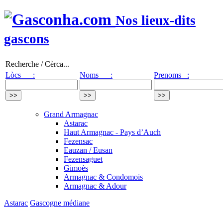
Nos lieux-dits
gascons
Recherche / Cèrca...
Lòcs :
Noms :
Prenoms :
Grand Armagnac
Astarac
Haut Armagnac - Pays d’Auch
Fezensac
Eauzan / Eusan
Fezensaguet
Gimoès
Armagnac & Condomois
Armagnac & Adour
Astarac
Gascogne médiane