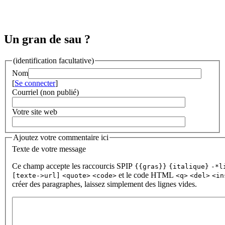
Un gran de sau ?
(identification facultative)
Nom
[
Se connecter
]
Courriel (non publié)
Votre site web
Ajoutez votre commentaire ici
Texte de votre message
Ce champ accepte les raccourcis SPIP
{{gras}}
{italique}
-*l
et le code HTML
[texte->url]
<quote>
<code>
<q>
<del>
<in
créer des paragraphes, laissez simplement des lignes vides.