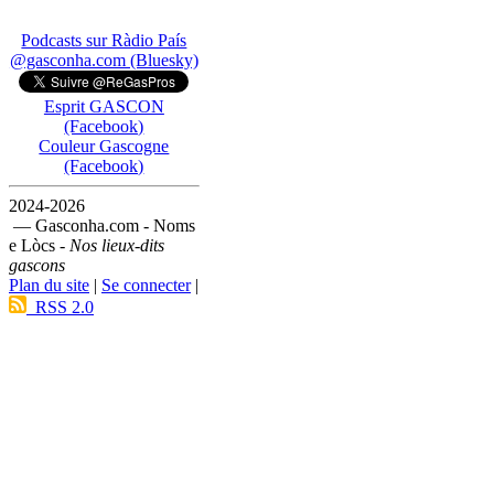
Podcasts sur Ràdio País
@gasconha.com (Bluesky)
Esprit GASCON
(Facebook)
Couleur Gascogne
(Facebook)
2024-2026
— Gasconha.com - Noms
e Lòcs -
Nos lieux-dits
gascons
Plan du site
|
Se connecter
|
RSS 2.0