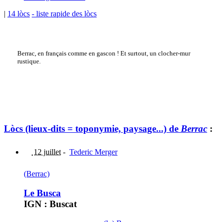
|
14 lòcs
- liste rapide des lòcs
Berrac, en français comme en gascon ! Et surtout, un clocher-mur
rustique.
Lòcs (lieux-dits = toponymie, paysage...) de
Berrac
:
12 juillet
-
Tederic Merger
(Berrac)
Le Busca
IGN : Buscat