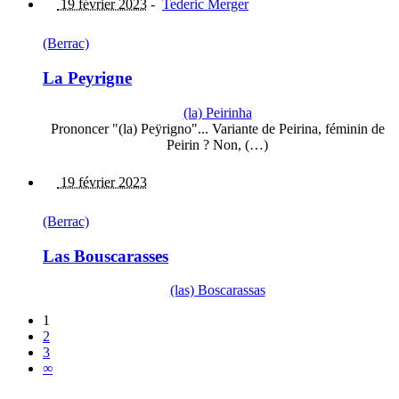
19 février 2023
-
Tederic Merger
(Berrac)
La Peyrigne
(la) Peirinha
Prononcer "(la) Peÿrigno"... Variante de Peirina, féminin de
Peirin ? Non, (…)
19 février 2023
(Berrac)
Las Bouscarasses
(las) Boscarassas
1
2
3
∞