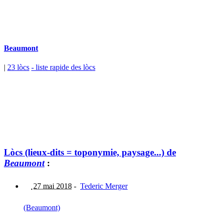
Beaumont
|
23 lòcs
- liste rapide des lòcs
Lòcs (lieux-dits = toponymie, paysage...) de
Beaumont
:
27 mai 2018
-
Tederic Merger
(Beaumont)