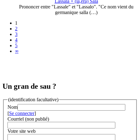
Lassala + (la,era) Sala
Prononcer entre "Lassale" et "Lassalo". "Ce nom vient du
germanique salla (…)
1
2
3
4
5
∞
Un gran de sau ?
(identification facultative)
Nom
[
Se connecter
]
Courriel (non publié)
Votre site web