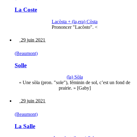
La Coste
Lacòsta + (la,era) Còsta
Prononcer "Lacòsto". <
29 juin 2021
(Beaumont)
Solle
(la) Sòla
« Une sòla (pron. "sole"), féminin de sol, c’est un fond de
prairie. » [Gaby]
29 juin 2021
(Beaumont)
La Salle