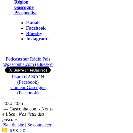
Région
Gascogne
Prospective
E-mail
Facebook
Bluesky
Instagram
Podcasts sur Ràdio País
@gasconha.com (Bluesky)
Esprit GASCON
(Facebook)
Couleur Gascogne
(Facebook)
2024-2026
— Gasconha.com - Noms
e Lòcs -
Nos lieux-dits
gascons
Plan du site
|
Se connecter
|
RSS 2.0