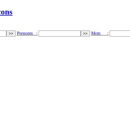
cons
Prenoms :
Mots :