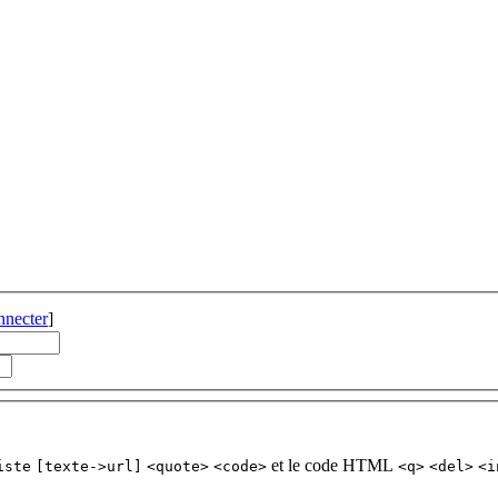
nnecter
]
et le code HTML
iste
[texte->url]
<quote>
<code>
<q>
<del>
<i