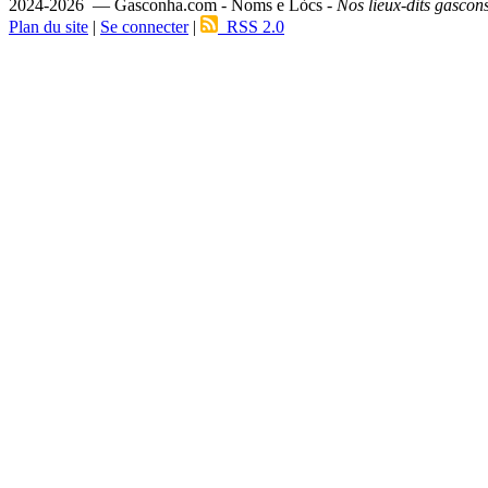
2024-2026 — Gasconha.com - Noms e Lòcs -
Nos lieux-dits gascon
Plan du site
|
Se connecter
|
RSS 2.0