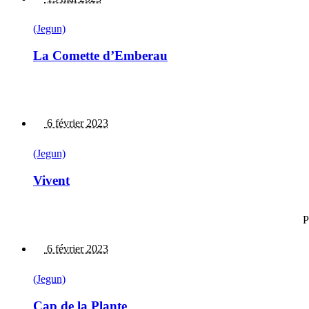
(Jegun)
La Comette d’Emberau
6 février 2023
(Jegun)
Vivent
P
6 février 2023
(Jegun)
Cap de la Plante