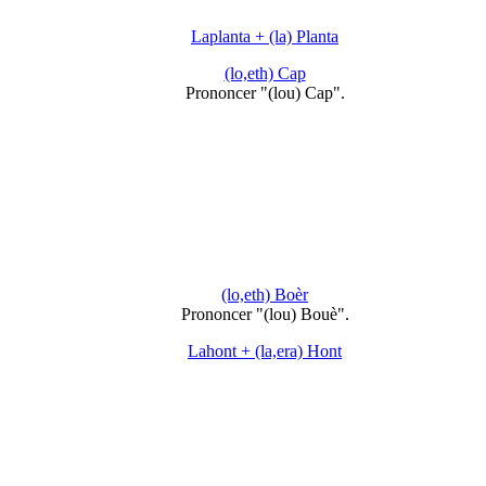
Laplanta + (la) Planta
(lo,eth) Cap
Prononcer "(lou) Cap".
(lo,eth) Boèr
Prononcer "(lou) Bouè".
Lahont + (la,era) Hont