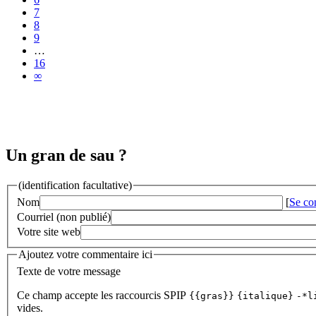
7
8
9
…
16
∞
Un gran de sau ?
(identification facultative)
Nom
[
Se co
Courriel (non publié)
Votre site web
Ajoutez votre commentaire ici
Texte de votre message
Ce champ accepte les raccourcis SPIP
{{gras}}
{italique}
-*l
vides.