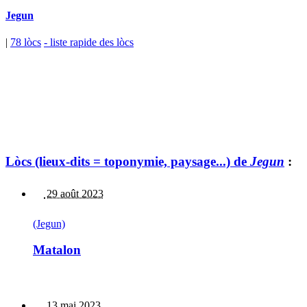
Jegun
|
78 lòcs
- liste rapide des lòcs
Lòcs (lieux-dits = toponymie, paysage...) de
Jegun
:
29 août 2023
(Jegun)
Matalon
13 mai 2023