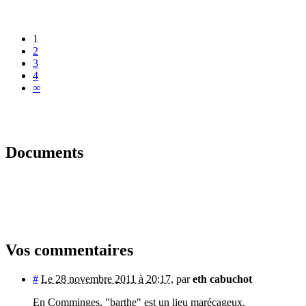
1
2
3
4
∞
Documents
Vos commentaires
#
Le 28 novembre 2011 à 20:17
,
par
eth cabuchot
En Comminges, "barthe" est un lieu marécageux.