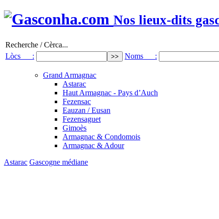
Nos lieux-dits gas
Recherche / Cèrca...
Lòcs :
Noms :
Grand Armagnac
Astarac
Haut Armagnac - Pays d’Auch
Fezensac
Eauzan / Eusan
Fezensaguet
Gimoès
Armagnac & Condomois
Armagnac & Adour
Astarac
Gascogne médiane