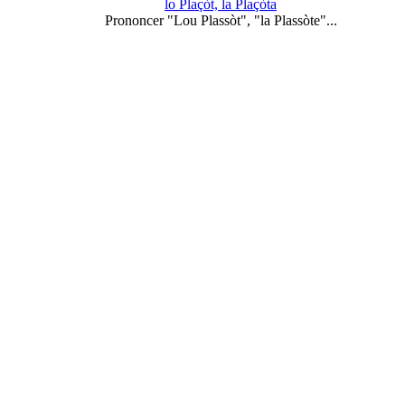
lo Plaçòt, la Plaçòta
Prononcer "Lou Plassòt", "la Plassòte"...