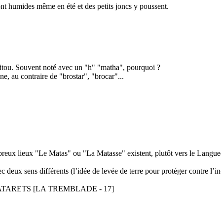
ont humides même en été et des petits joncs y poussent.
itou. Souvent noté avec un "h" "matha", pourquoi ?
e, au contraire de "brostar", "brocar"...
reux lieux "Le Matas" ou "La Matasse" existent, plutôt vers le Langue
c deux sens différents (l’idée de levée de terre pour protéger contre l’i
DES MATARETS [LA TREMBLADE - 17]