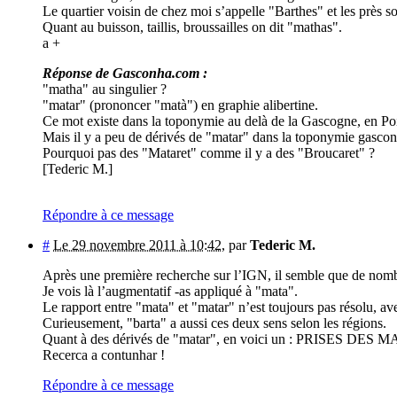
Le quartier voisin de chez moi s’appelle "Barthes" et les près s
Quant au buisson, taillis, broussailles on dit "mathas".
a +
Réponse de Gasconha.com :
"matha" au singulier ?
"matar" (prononcer "matà") en graphie alibertine.
Ce mot existe dans la toponymie au delà de la Gascogne, en Po
Mais il y a peu de dérivés de "matar" dans la toponymie gasconn
Pourquoi pas des "Mataret" comme il y a des "Broucaret" ?
[Tederic M.]
Répondre à ce message
#
Le 29 novembre 2011 à 10:42
,
par
Tederic M.
Après une première recherche sur l’IGN, il semble que de nomb
Je vois là l’augmentatif -as appliqué à "mata".
Le rapport entre "mata" et "matar" n’est toujours pas résolu, ave
Curieusement, "barta" a aussi ces deux sens selon les régions.
Quant à des dérivés de "matar", en voici un : PRISES 
Recerca a contunhar !
Répondre à ce message