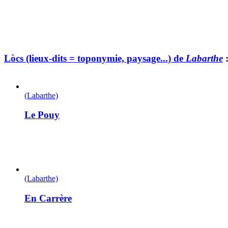
Lòcs (lieux-dits = toponymie, paysage...) de
Labarthe
(Labarthe)
Le Pouy
(Labarthe)
En Carrère