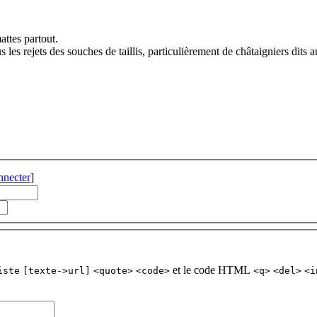
ttes partout.
les rejets des souches de taillis, particulièrement de châtaigniers dits a
nnecter
]
et le code HTML
iste
[texte->url]
<quote>
<code>
<q>
<del>
<i