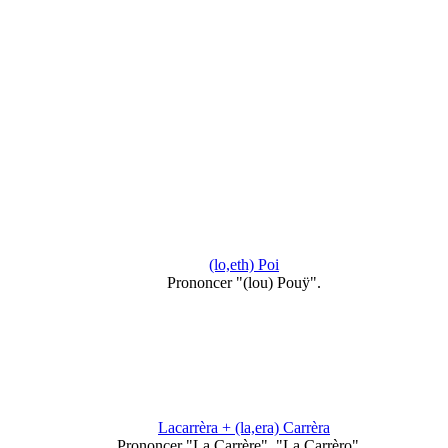
:
(lo,eth) Poi
Prononcer "(lou) Pouÿ".
Lacarrèra + (la,era) Carrèra
Prononcer "La Carrère", "La Carrèro"...