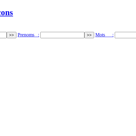
cons
Prenoms :
Mots :