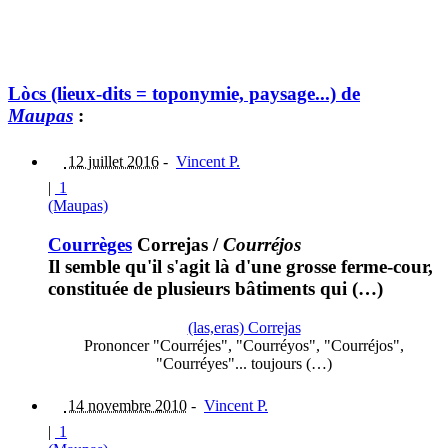
Lòcs (lieux-dits = toponymie, paysage...) de
Maupas
:
12 juillet 2016
-
Vincent P.
|
1
(Maupas)
Courrèges
Correjas
/
Courréjos
Il semble qu'il s'agit là d'une grosse ferme-cour,
constituée de plusieurs bâtiments qui (…)
(las,eras) Correjas
Prononcer "Courréjes", "Courréyos", "Courréjos",
"Courréyes"... toujours (…)
14 novembre 2010
-
Vincent P.
|
1