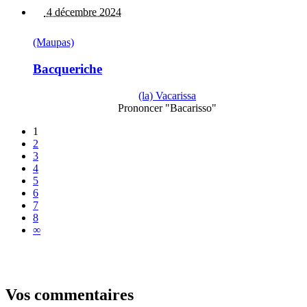
4 décembre 2024
(Maupas)
Bacqueriche
(la) Vacarissa
Prononcer "Bacarisso"
1
2
3
4
5
6
7
8
∞
Vos commentaires