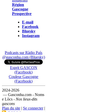
Région
Gascogne
Prospective
E-mail
Facebook
Bluesky
Instagram
Podcasts sur Ràdio País
@gasconha.com (Bluesky)
Esprit GASCON
(Facebook)
Couleur Gascogne
(Facebook)
2024-2026
— Gasconha.com - Noms
e Lòcs -
Nos lieux-dits
gascons
Plan du site
|
Se connecter
|