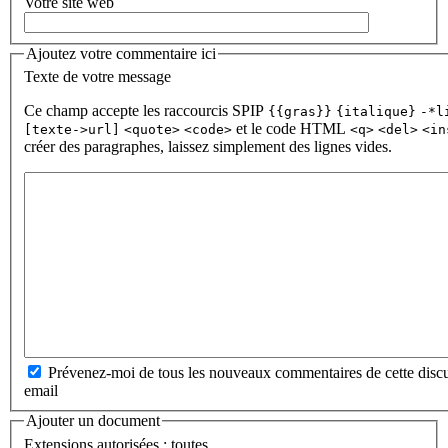
Votre site web
Ajoutez votre commentaire ici
Texte de votre message
Ce champ accepte les raccourcis SPIP
{{gras}}
{italique}
-*l
et le code HTML
[texte->url]
<quote>
<code>
<q>
<del>
<in
créer des paragraphes, laissez simplement des lignes vides.
Prévenez-moi de tous les nouveaux commentaires de cette discu
email
Ajouter un document
Extensions autorisées : toutes