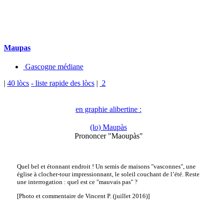
Maupas
Gascogne médiane
|
40 lòcs
- liste rapide des lòcs
|
2
en graphie alibertine :
(lo) Maupàs
Prononcer "Maoupàs"
Quel bel et étonnant endroit ! Un semis de maisons "vasconnes", une
église à clocher-tour impressionnant, le soleil couchant de l’été. Reste
une interrogation : quel est ce "mauvais pas" ?
[Photo et commentaire de Vincent P. (juillet 2016)]