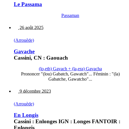
Le Passama
Passaman
26 août 2025
(Arrouède)
Gavache
Cassini, CN : Gaouach
(lo,eth) Gavach + (la,era) Gavacha
Prononcer "(lou) Gabatch, Gawatch"... Féminin : "(la)
Gabatche, Gawatcho"...
9 décembre 2023
(Arrouède)
En Longis
Cassini : Enlonges IGN : Longes FANTOIR :
Enlongis