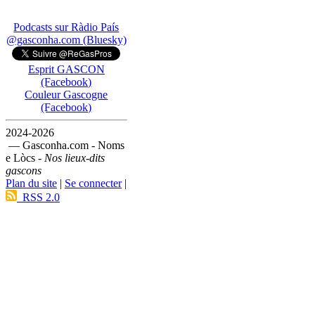
Podcasts sur Ràdio País
@gasconha.com (Bluesky)
Esprit GASCON
(Facebook)
Couleur Gascogne
(Facebook)
2024-2026
— Gasconha.com - Noms
e Lòcs -
Nos lieux-dits
gascons
Plan du site
|
Se connecter
|
RSS 2.0