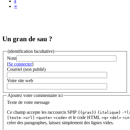
4
∞
Un gran de sau ?
(identification facultative)
Nom
[
Se connecter
]
Courriel (non publié)
Votre site web
Ajoutez votre commentaire ici
Texte de votre message
Ce champ accepte les raccourcis SPIP
{{gras}}
{italique}
-*l
et le code HTML
[texte->url]
<quote>
<code>
<q>
<del>
<in
créer des paragraphes, laissez simplement des lignes vides.