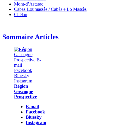
Mont-d’Astarac
Cabas-Loumassès / Cabàs e Lo Massès
Chélan
Sommaire Articles
Région
Gascogne
Prospective
E-mail
Facebook
Bluesky
Instagram