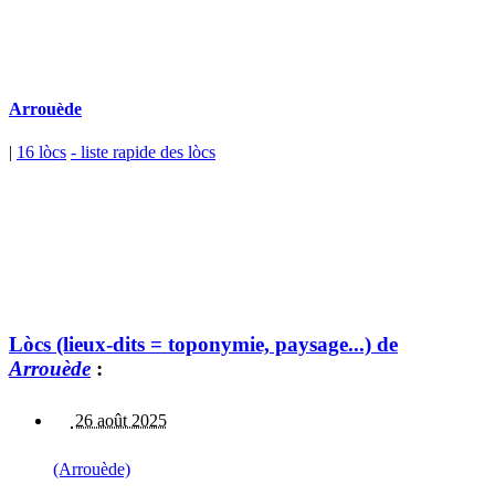
Arrouède
|
16 lòcs
- liste rapide des lòcs
Lòcs (lieux-dits = toponymie, paysage...) de
Arrouède
:
26 août 2025
(Arrouède)