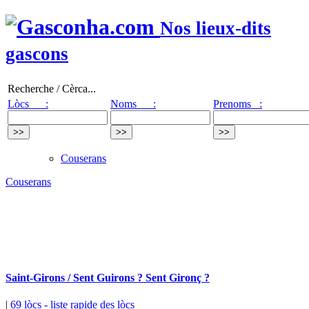
Nos lieux-dits
gascons
Recherche / Cèrca...
Lòcs :
Noms :
Prenoms :
Couserans
Couserans
Saint-Girons / Sent Guirons ? Sent Gironç ?
|
69 lòcs
- liste rapide des lòcs