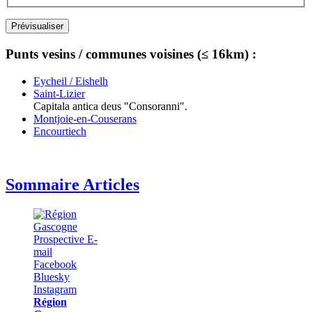
Punts vesins / communes voisines (≤ 16km) :
Eycheil / Eishelh
Saint-Lizier
Capitala antica deus "Consoranni".
Montjoie-en-Couserans
Encourtiech
Sommaire Articles
Région