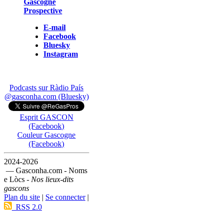
Gascogne
Prospective
E-mail
Facebook
Bluesky
Instagram
Podcasts sur Ràdio País
@gasconha.com (Bluesky)
Esprit GASCON
(Facebook)
Couleur Gascogne
(Facebook)
2024-2026
— Gasconha.com - Noms
e Lòcs -
Nos lieux-dits
gascons
Plan du site
|
Se connecter
|
RSS 2.0