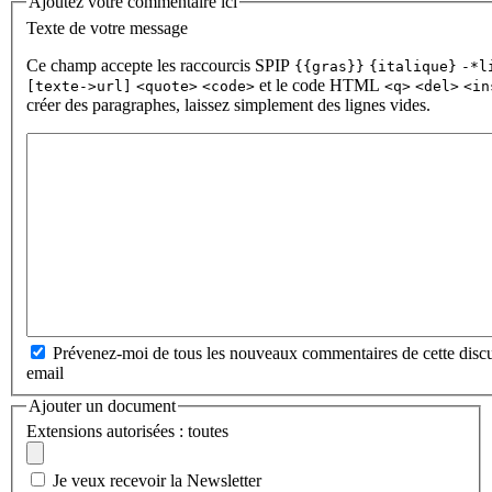
Ajoutez votre commentaire ici
Texte de votre message
Ce champ accepte les raccourcis SPIP
{{gras}}
{italique}
-*l
et le code HTML
[texte->url]
<quote>
<code>
<q>
<del>
<in
créer des paragraphes, laissez simplement des lignes vides.
Prévenez-moi de tous les nouveaux commentaires de cette discu
email
Ajouter un document
Extensions autorisées : toutes
Je veux recevoir la Newsletter