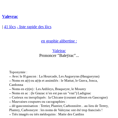
Valeyrac
|
41 lòcs
- liste rapide des lòcs
en graphie alibertine :
Valeirac
Prononcer "Baleÿrac"...
Toponymie :
–
Avec le H gascon : La Hourcade, Les Augueyras (Haugueyras)
–
Noms en a(r) ou a(r)s et assimilés : le Mattat, le Grava, Jonca,
Cardonna
–
Noms en eÿ(re) : Les Ardileys, Braqueyre, le Mourey
–
Noms en ac : (le Grazac n’en est pas un "vrai") Ladignac
–
Curieux ou inexpliqués : la Chicane (courant ailleurs en Gascogne)
–
Mauvaises coupures ou cacographies :
–
dé-gasconnisation : Terrier, Plantier, Carbonnière... au lieu de Terrey,
Plantey, Carboneyre : les noms de Valeyrac ont été trop francisés !
–
Très imagés ou très médoquins : Matte des Cardins