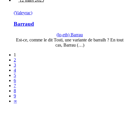
12 mars 2025
(Valeyrac)
Barraud
(lo,eth) Barrau
Est-ce, comme le dit Tosti, une variante de barralh ? En tout
cas, Barrau (…)
1
2
3
4
5
6
7
8
9
∞