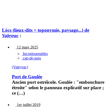
Lòcs (lieux-dits = toponymie, paysage...) de
Valeyrac
:
12 mars 2025
Incontournables
cap-de-paja
(Valeyrac)
Port de Goulée
Ancien port ostréicole. Goulée : "embouchure
étroite" selon le panneau explicatif sur place ;
ce (…)
1er juillet 2019