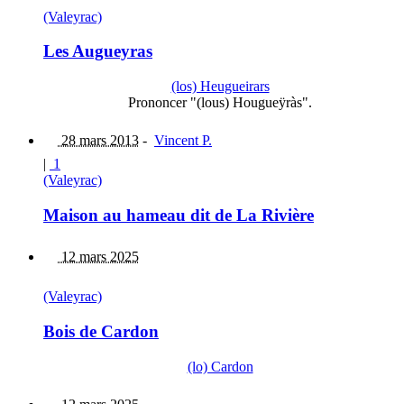
(Valeyrac)
Les Augueyras
(los) Heugueirars
Prononcer "(lous) Hougueÿràs".
28 mars 2013
-
Vincent P.
|
1
(Valeyrac)
Maison au hameau dit de La Rivière
12 mars 2025
(Valeyrac)
Bois de Cardon
(lo) Cardon