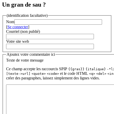
Un gran de sau ?
(identification facultative)
Nom
[
Se connecter
]
Courriel (non publié)
Votre site web
Ajoutez votre commentaire ici
Texte de votre message
Ce champ accepte les raccourcis SPIP
{{gras}}
{italique}
-*l
et le code HTML
[texte->url]
<quote>
<code>
<q>
<del>
<in
créer des paragraphes, laissez simplement des lignes vides.