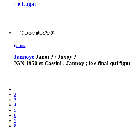
Le Lugat
15 novembre 2020
(Gans)
Jannoye
Janòi ?
/
Janoÿ ?
IGN 1950 et Cassini : Jannoy ; le e final qui fig
1
2
3
4
5
6
7
8