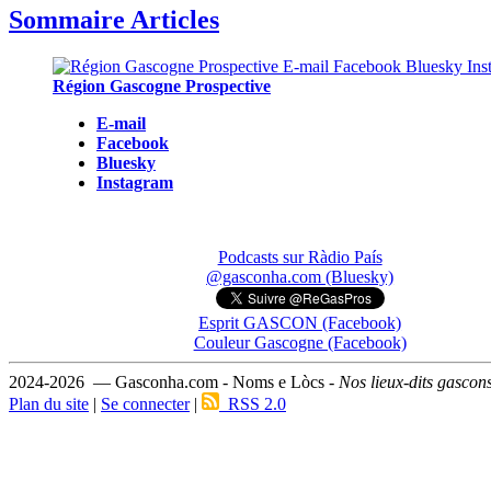
Sommaire Articles
Région Gascogne Prospective
E-mail
Facebook
Bluesky
Instagram
Podcasts sur Ràdio País
@gasconha.com (Bluesky)
Esprit GASCON (Facebook)
Couleur Gascogne (Facebook)
2024-2026 — Gasconha.com - Noms e Lòcs -
Nos lieux-dits gascon
Plan du site
|
Se connecter
|
RSS 2.0