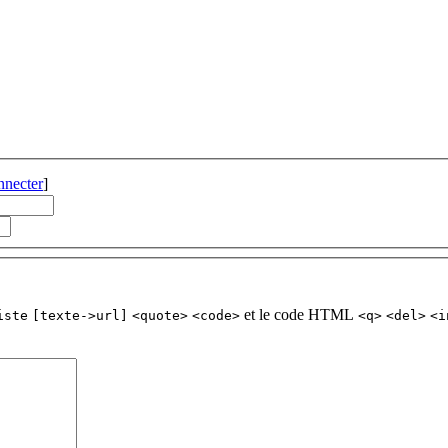
nnecter
]
et le code HTML
iste
[texte->url]
<quote>
<code>
<q>
<del>
<i