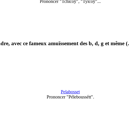
Prononcer "Tchicoÿ", "Tyicoÿ"...
re, avec ce fameux amuïssement des b, d, g et même 
Pelabosset
Prononcer "Péleboussétt".