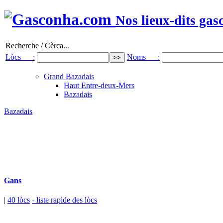
Nos lieux-dits gas
Recherche / Cèrca...
Lòcs :
Noms :
Grand Bazadais
Haut Entre-deux-Mers
Bazadais
Bazadais
Gans
|
40 lòcs
- liste rapide des lòcs