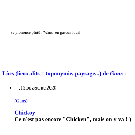
Se prononce plutôt "Wans" en gascon local.
Lòcs (lieux-dits = toponymie, paysage...) de
Gans
:
15 novembre 2020
(Gans)
Chickoy
Ce n'est pas encore "Chicken", mais on y va !-)