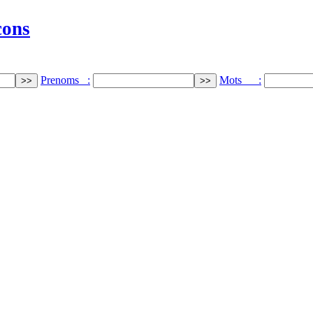
cons
Prenoms :
Mots :