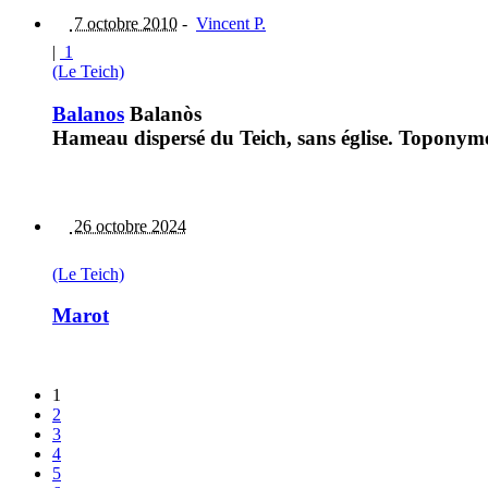
7 octobre 2010
-
Vincent P.
|
1
(Le Teich)
Balanos
Balanòs
Hameau dispersé du Teich, sans église. Toponyme
26 octobre 2024
(Le Teich)
Marot
1
2
3
4
5