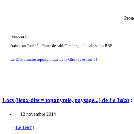
Pron
[Vincent.P]
"taish" ou "teish" = "banc de sable" en langue locale selon BBF.
Le Dictionnaire toponymique de la Gironde est sorti !
Lòcs (lieux-dits = toponymie, paysage...) de
Le Teich
:
12 novembre 2014
(Le Teich)