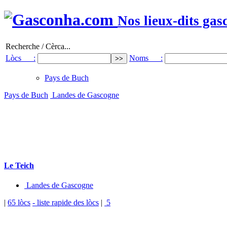
Nos lieux-dits gas
Recherche / Cèrca...
Lòcs :
Noms :
Pays de Buch
Pays de Buch
Landes de Gascogne
Le Teich
Landes de Gascogne
|
65 lòcs
- liste rapide des lòcs
|
5