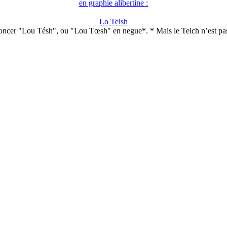
en graphie alibertine :
Lo Teish
oncer "Lou Tésh", ou "Lou Tœsh" en negue*. * Mais le Teich n’est pa