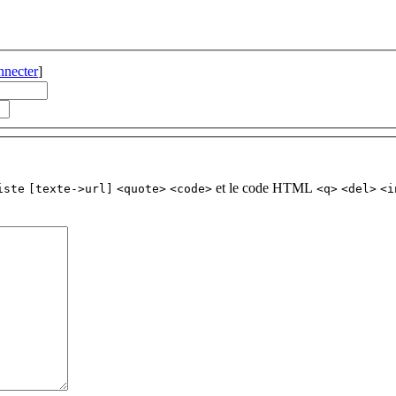
nnecter
]
et le code HTML
iste
[texte->url]
<quote>
<code>
<q>
<del>
<i