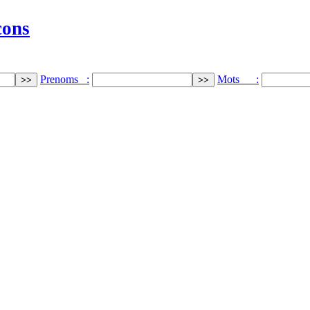
cons
Prenoms :
Mots :