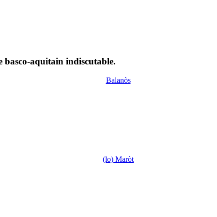
 basco-aquitain indiscutable.
Balanòs
(lo) Maròt