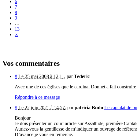
6
7
8
9
…
13
∞
Vos commentaires
#
Le 25 mai 2008 à 12:11
,
par
Tederic
Avec une de ces églises que le cardinal Donnet a fait construire 
Répondre à ce message
#
Le 22 juin 2021 à 14:57
,
par
patricia Budo
Le captalat de b
Bonjour
Je dois présenter un court article sur Assalhide, première Capt
Auriez-vous la gentillesse de m’indiquer un ouvrage de référence
D’avance je vous en remercie.