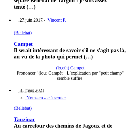
sépare Bellebat de Targon : je suis assez
tenté (…)
27 juin 2017
-
Vincent P.
(Bellebat)
Campet
Il serait intéressant de savoir s'il ne s'agit pas là,
au vu de la photo qui permet (…)
(lo,eth) Campet
Prononcer "(lou) Campét". L’explication par "petit champ"
semble suffire.
31 mars 2021
Noms en -ac à scruter
(Bellebat)
Tauzinac
Au carrefour des chemins de Jagoux et de