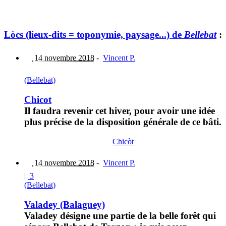
Lòcs (lieux-dits = toponymie, paysage...) de
Bellebat
:
14 novembre 2018
-
Vincent P.
(Bellebat)
Chicot
Il faudra revenir cet hiver, pour avoir une idée
plus précise de la disposition générale de ce bâti.
Chicòt
14 novembre 2018
-
Vincent P.
|
3
(Bellebat)
Valadey (Balaguey)
Valadey désigne une partie de la belle forêt qui