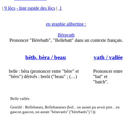
|
9 lòcs
- liste rapide des lòcs
|
1
en graphie alibertine :
Bèravath
Prononcer "Bèrebath", "Bellebatt" dans un contexte français.
bèth, bèra
/ beau
vath
/ vallée
belle : bèra (prononcer entre "bère" et
Prononcer entre
"bèro") dérivés : beròi ("beau" ; (…)
"bat" et
"batch".
Belle vallée.
Gentilé : Bellebatais, Bellebataises (bof... on aurait pu avoir pire... en
gascon gascon, on aurait "bèravarès" ("bèrebarès") !-))