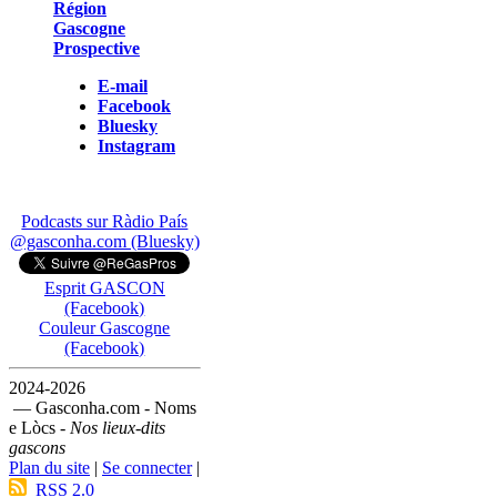
Région
Gascogne
Prospective
E-mail
Facebook
Bluesky
Instagram
Podcasts sur Ràdio País
@gasconha.com (Bluesky)
Esprit GASCON
(Facebook)
Couleur Gascogne
(Facebook)
2024-2026
— Gasconha.com - Noms
e Lòcs -
Nos lieux-dits
gascons
Plan du site
|
Se connecter
|
RSS 2.0