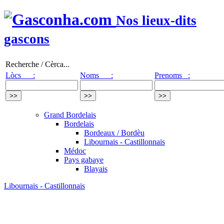
Nos lieux-dits
gascons
Recherche / Cèrca...
Lòcs :
Noms :
Prenoms :
Grand Bordelais
Bordelais
Bordeaux / Bordèu
Libournais - Castillonnais
Médoc
Pays gabaye
Blayais
Libournais - Castillonnais