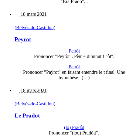
"Era Prado"...
18 mars 2021
(Belvès-de-Castillon)
Peyrot
Peiròt
Prononcer "Peÿròt". Pèir + diminutif "òt".
Pairòt
Prononcer "Paÿrot" en faisant entendre le t final. Une
hypothèse : (…)
18 mars 2021
(Belvès-de-Castillon)
Le Pradot
(lo) Pradòt
Prononcer "(lou) Pradòtt".