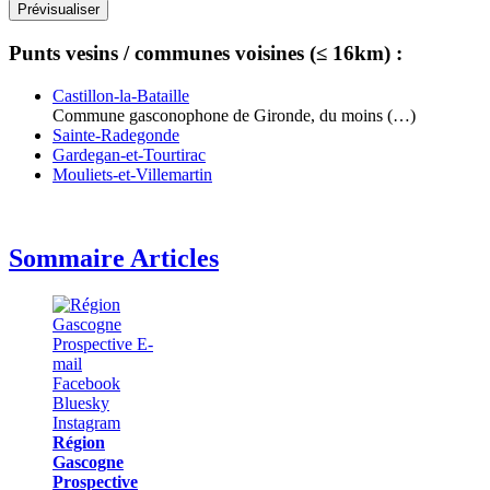
Punts vesins / communes voisines (≤ 16km) :
Castillon-la-Bataille
Commune gasconophone de Gironde, du moins (…)
Sainte-Radegonde
Gardegan-et-Tourtirac
Mouliets-et-Villemartin
Sommaire Articles
Région
Gascogne
Prospective