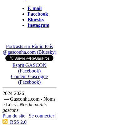
E-mail
Facebook
Bluesky
Instagram
Podcasts sur Ràdio País
@gasconha.com (Bluesky)
Esprit GASCON
(Facebook)
Couleur Gascogne
(Facebook)
2024-2026
— Gasconha.com - Noms
e Lòcs -
Nos lieux-dits
gascons
Plan du site
|
Se connecter
|
RSS 2.0