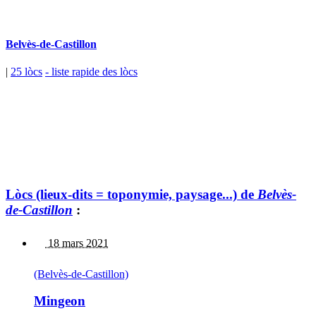
Belvès-de-Castillon
|
25 lòcs
- liste rapide des lòcs
Lòcs (lieux-dits = toponymie, paysage...) de
Belvès-
de-Castillon
:
18 mars 2021
(Belvès-de-Castillon)
Mingeon