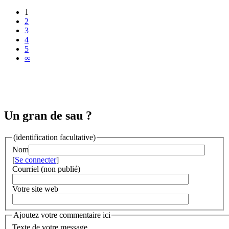
1
2
3
4
5
∞
Un gran de sau ?
(identification facultative)
Nom
[
Se connecter
]
Courriel (non publié)
Votre site web
Ajoutez votre commentaire ici
Texte de votre message