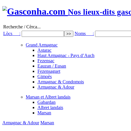
Nos lieux-dits gas
Recherche / Cèrca...
Lòcs :
Noms :
Grand Armagnac
Astarac
Haut Armagnac - Pays d’Auch
Fezensac
Eauzan / Eusan
Fezensaguet
Gimoès
Armagnac & Condomois
Armagnac & Adour
Marsan et Albret landais
Gabardan
Albret landais
Marsan
Armagnac & Adour
Marsan