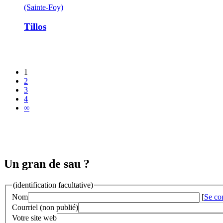
(Sainte-Foy)
Tillos
1
2
3
4
∞
Un gran de sau ?
(identification facultative)
Nom
[
Se co
Courriel (non publié)
Votre site web