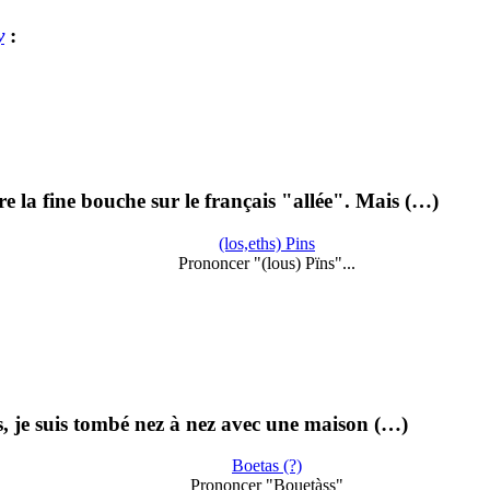
y
:
 la fine bouche sur le français "allée". Mais (…)
(los,eths) Pins
Prononcer "(lous) Pïns"...
es, je suis tombé nez à nez avec une maison (…)
Boetas (?)
Prononcer "Bouetàss"