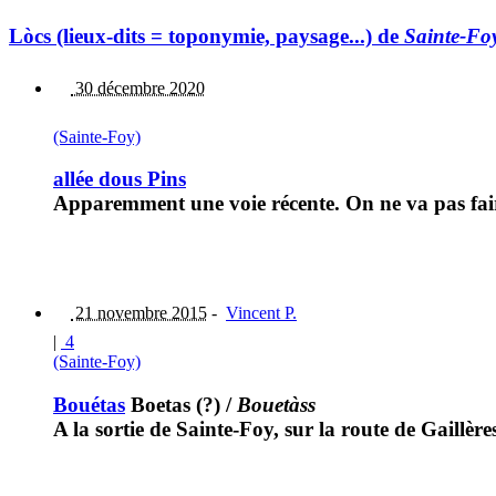
Lòcs (lieux-dits = toponymie, paysage...) de
Sainte-Fo
30 décembre 2020
(Sainte-Foy)
allée dous Pins
Apparemment une voie récente. On ne va pas faire
21 novembre 2015
-
Vincent P.
|
4
(Sainte-Foy)
Bouétas
Boetas (?)
/
Bouetàss
A la sortie de Sainte-Foy, sur la route de Gaillèr