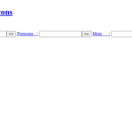
cons
Prenoms :
Mots :