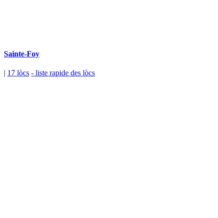
Sainte-Foy
|
17 lòcs
- liste rapide des lòcs