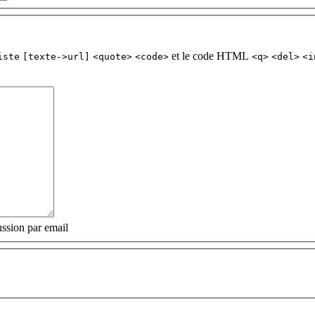
et le code HTML
iste
[texte->url]
<quote>
<code>
<q>
<del>
<i
ssion par email