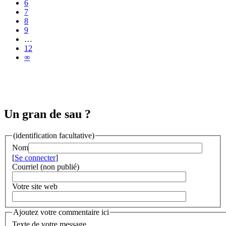
6
7
8
9
…
12
∞
Un gran de sau ?
(identification facultative)
Nom
[
Se connecter
]
Courriel (non publié)
Votre site web
Ajoutez votre commentaire ici
Texte de votre message