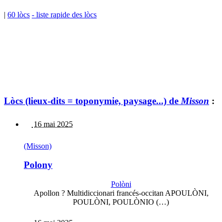
|
60 lòcs
- liste rapide des lòcs
Lòcs (lieux-dits = toponymie, paysage...) de
Misson
:
16 mai 2025
(Misson)
Polony
Polòni
Apollon ? Multidiccionari francés-occitan APOULÒNI,
POULÒNI, POULÒNIO (…)