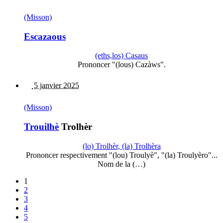
(Misson)
Escazaous
(eths,los) Casaus
Prononcer "(lous) Cazàws".
5 janvier 2025
(Misson)
Trouilhè
Trolhèr
(lo) Trolhèr, (la) Trolhèra
Prononcer respectivement "(lou) Troulyè", "(la) Troulyèro"...
Nom de la (…)
1
2
3
4
5