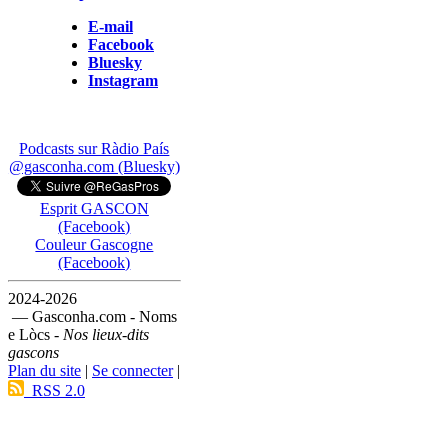
E-mail
Facebook
Bluesky
Instagram
Podcasts sur Ràdio País
@gasconha.com (Bluesky)
Esprit GASCON
(Facebook)
Couleur Gascogne
(Facebook)
2024-2026
— Gasconha.com - Noms
e Lòcs -
Nos lieux-dits
gascons
Plan du site
|
Se connecter
|
RSS 2.0