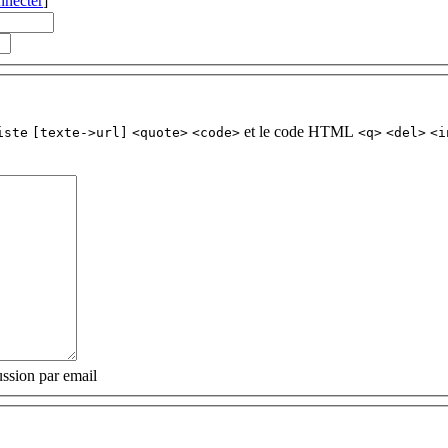
nnecter
]
et le code HTML
iste
[texte->url]
<quote>
<code>
<q>
<del>
<i
ssion par email