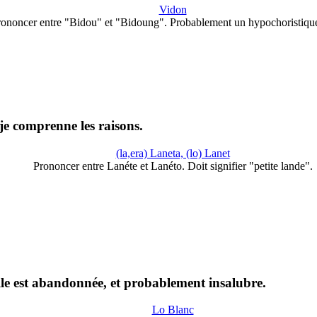
Vidon
rononcer entre "Bidou" et "Bidoung". Probablement un hypochoristiqu
 je comprenne les raisons.
(la,era) Laneta, (lo) Lanet
Prononcer entre Lanéte et Lanéto. Doit signifier "petite lande".
 elle est abandonnée, et probablement insalubre.
Lo Blanc