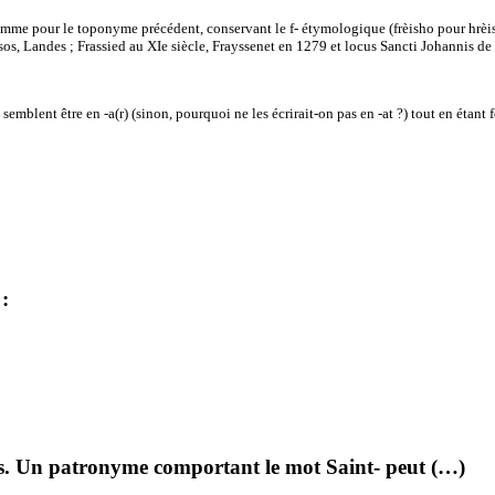
comme pour le toponyme précédent, conservant le f- étymologique (frèisho pour hrèi
ssos, Landes ; Frassied au XIe siècle, Frayssenet en 1279 et locus Sancti Johannis 
 semblent être en -a(r) (sinon, pourquoi ne les écrirait-on pas en -at ?) tout en étant
:
. Un patronyme comportant le mot Saint- peut (…)