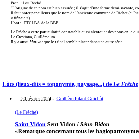
Pron. : Lou Rèché
"L’origine de ce nom est bien assurée ; il s’agit d’une forme demi-savante, 
Il faut noter par ailleurs que le nom de l’ancienne commune de Richet (c. Pi
« frênaie »)."
Hont : ’DTCLBA’ de la BBF
Le Frèche a cette particularité constatable aussi alentour : des noms en -a qui
Le Crestiana, Guillémouta...
Il y a aussi
Mativat
que le t final semble placer dans une autre série...
Lòcs (lieux-dits = toponymie, paysage...) de
Le Frêche
20 février 2024
-
Guilhèm Pilard Guichòt
(Le Frêche)
Saint-Vidou
Sent Vidon
/
Sénn Bidou
«Remarque concernant tous les hagiopatronymes