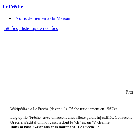
Le Frêche
Noms de lieu en a du Marsan
|
58 lòcs
- liste rapide des lòcs
Pro
Wikipédia : « Le Frèche (devenu Le Frêche uniquement en 1962) »
La graphie "Frêche" avec un accent circonflexe parait injustifiée. Cet accent
Or ici, il s’agit d’un mot gascon dont le "ch" est un "s" chuinté.
Dans sa base, Gasconha.com maintient "Le Frèche" !