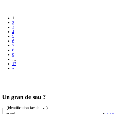
1
2
3
4
5
6
7
8
9
…
12
∞
Un gran de sau ?
(identification facultative)