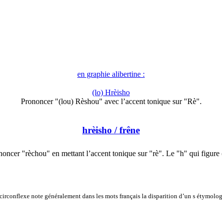
en graphie alibertine :
(lo) Hrèisho
Prononcer "(lou) Rèshou" avec l’accent tonique sur "Rè".
hrèisho
/ frêne
noncer "rèchou" en mettant l’accent tonique sur "rè". Le "h" qui figure
 circonflexe note généralement dans les mots français la disparition d’un s étymolo