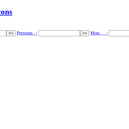
cons
Prenoms :
Mots :