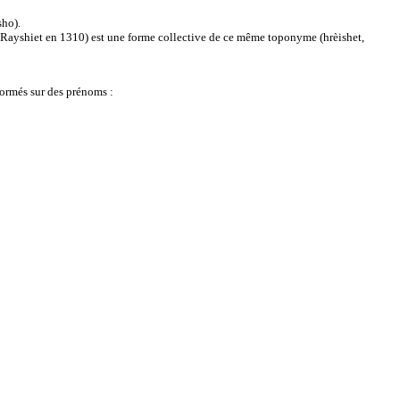
sho).
de Rayshiet en 1310) est une forme collective de ce même toponyme (hrèishet,
 formés sur des prénoms :