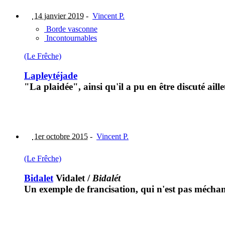
14 janvier 2019
-
Vincent P.
Borde vasconne
Incontournables
(Le Frêche)
Lapleytéjade
"La plaidée", ainsi qu'il a pu en être discuté aill
1er octobre 2015
-
Vincent P.
(Le Frêche)
Bidalet
Vidalet
/
Bidalét
Un exemple de francisation, qui n'est pas mécha