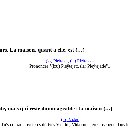
eurs. La maison, quant à elle, est (…)
(lo) Pleitejat, (la) Pleitejada
Prononcer "(lou) Pleÿtejatt, (la) Pleÿtejade"...
nte, mais qui reste dommageable : la maison (…)
(lo) Vidau
Très courant, avec ses dérivés Vidalòt, Vidalon..., en Gascogne dans l