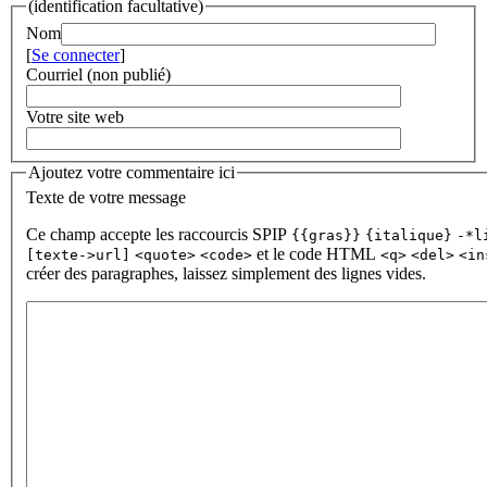
(identification facultative)
Nom
[
Se connecter
]
Courriel (non publié)
Votre site web
Ajoutez votre commentaire ici
Texte de votre message
Ce champ accepte les raccourcis SPIP
{{gras}}
{italique}
-*l
et le code HTML
[texte->url]
<quote>
<code>
<q>
<del>
<in
créer des paragraphes, laissez simplement des lignes vides.