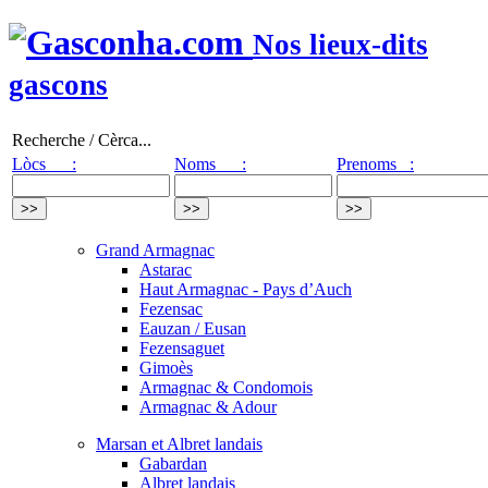
Nos lieux-dits
gascons
Recherche / Cèrca...
Lòcs :
Noms :
Prenoms :
Grand Armagnac
Astarac
Haut Armagnac - Pays d’Auch
Fezensac
Eauzan / Eusan
Fezensaguet
Gimoès
Armagnac & Condomois
Armagnac & Adour
Marsan et Albret landais
Gabardan
Albret landais