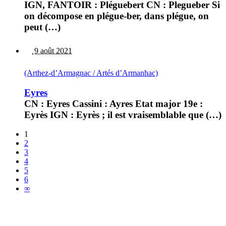
IGN, FANTOIR : Pléguebert CN : Plegueber Si
on décompose en plégue-ber, dans plégue, on
peut (…)
9 août 2021
(Arthez-d’Armagnac / Artés d’Armanhac)
Eyres
CN : Eyres Cassini : Ayres Etat major 19e :
Eyrès IGN : Eyrès ; il est vraisemblable que (…)
1
2
3
4
5
6
∞