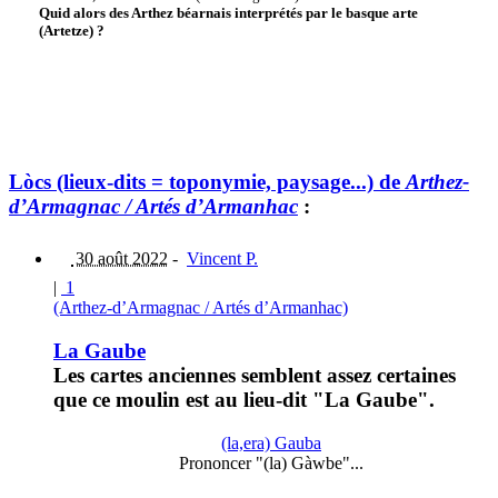
Quid alors des Arthez béarnais interprétés par le basque arte
(Artetze) ?
Lòcs (lieux-dits = toponymie, paysage...) de
Arthez-
d’Armagnac / Artés d’Armanhac
:
30 août 2022
-
Vincent P.
|
1
(Arthez-d’Armagnac / Artés d’Armanhac)
La Gaube
Les cartes anciennes semblent assez certaines
que ce moulin est au lieu-dit "La Gaube".
(la,era) Gauba
Prononcer "(la) Gàwbe"...