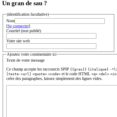
Un gran de sau ?
(identification facultative)
Nom
[
Se connecter
]
Courriel (non publié)
Votre site web
Ajoutez votre commentaire ici
Texte de votre message
Ce champ accepte les raccourcis SPIP
{{gras}}
{italique}
-*l
et le code HTML
[texte->url]
<quote>
<code>
<q>
<del>
<in
créer des paragraphes, laissez simplement des lignes vides.