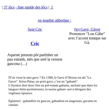
|
37 lòcs
- liste rapide des lòcs
|
1
en graphie alibertine :
Sent Cric
(lo) Gave, Gàver
Prononcer "Lou Gàbe"
avec l’accent tonique sur
Gà.
Cric
Aqueste prenom pòt paréisher un
pau estranh, mès que seré la version
gascona (…)
D’où vient le mot gave ? En 1388, le Gave d’Oloron est dit "Lo
Gaver". Selon Palay, un petit gave, c’est un "gabarét".
L’étymon doit donc être un pré-roman gabarru, sachant que dans les
langues ibéro-pyrénéennes, la racine gabarr- sert à désigner des
végétaux épineux.
Eglantier : gabardèro en gascon, gabardera en aragonais, gavarra en
catalan.