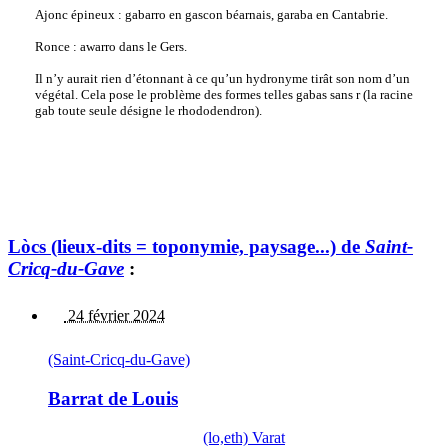
Ajonc épineux : gabarro en gascon béarnais, garaba en Cantabrie.
Ronce : awarro dans le Gers.
Il n’y aurait rien d’étonnant à ce qu’un hydronyme tirât son nom d’un
végétal. Cela pose le problème des formes telles gabas sans r (la racine
gab toute seule désigne le rhododendron).
Lòcs (lieux-dits = toponymie, paysage...) de
Saint-
Cricq-du-Gave
:
24 février 2024
(Saint-Cricq-du-Gave)
Barrat de Louis
(lo,eth) Varat