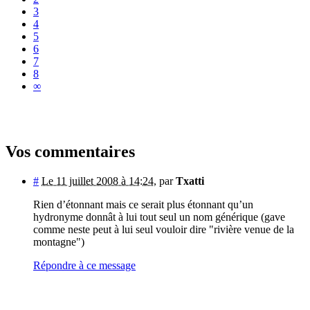
3
4
5
6
7
8
∞
Vos commentaires
#
Le 11 juillet 2008 à 14:24
,
par
Txatti
Rien d’étonnant mais ce serait plus étonnant qu’un
hydronyme donnât à lui tout seul un nom générique (gave
comme neste peut à lui seul vouloir dire "rivière venue de la
montagne")
Répondre à ce message