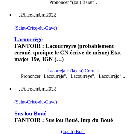
Prononcer "(lou) Baratt".
25 novembre 2022
(Saint-Cricq-du-Gave)
Lacourrège
FANTOIR : Lacourreyre (probablement
erroné, quoique le CN écrive de même) Etat
major 19e, IGN (…)
Lacorreja + (la,era) Correja
Prononcer "Lacourréje", "Lacourréye", "Lacourréjo"...
25 novembre 2022
(Saint-Cricq-du-Gave)
Sus lou Boué
FANTOIR : Sus lou Boué, Imp du Boué
(lo,eth) Boèr