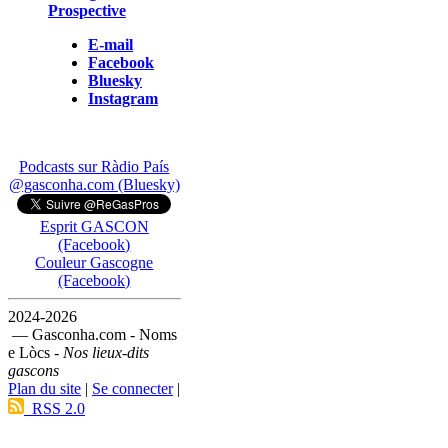
Prospective
E-mail
Facebook
Bluesky
Instagram
Podcasts sur Ràdio País
@gasconha.com (Bluesky)
Esprit GASCON
(Facebook)
Couleur Gascogne
(Facebook)
2024-2026
— Gasconha.com - Noms
e Lòcs -
Nos lieux-dits
gascons
Plan du site
|
Se connecter
|
RSS 2.0