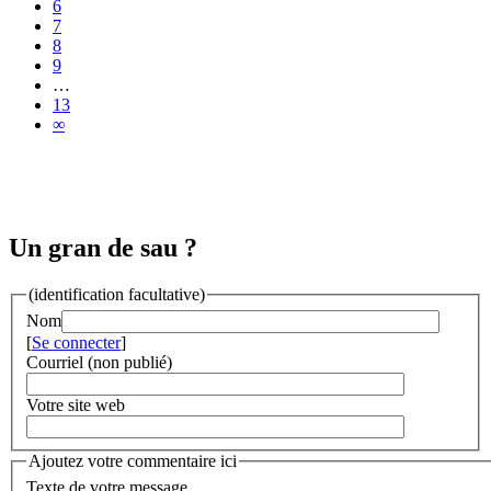
6
7
8
9
…
13
∞
Un gran de sau ?
(identification facultative)
Nom
[
Se connecter
]
Courriel (non publié)
Votre site web
Ajoutez votre commentaire ici
Texte de votre message