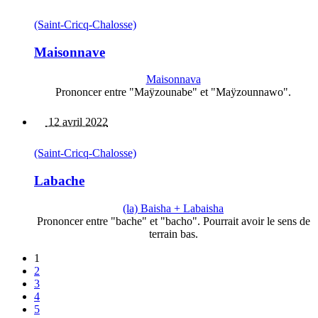
(Saint-Cricq-Chalosse)
Maisonnave
Maisonnava
Prononcer entre "Maÿzounabe" et "Maÿzounnawo".
12 avril 2022
(Saint-Cricq-Chalosse)
Labache
(la) Baisha + Labaisha
Prononcer entre "bache" et "bacho". Pourrait avoir le sens de
terrain bas.
1
2
3
4
5