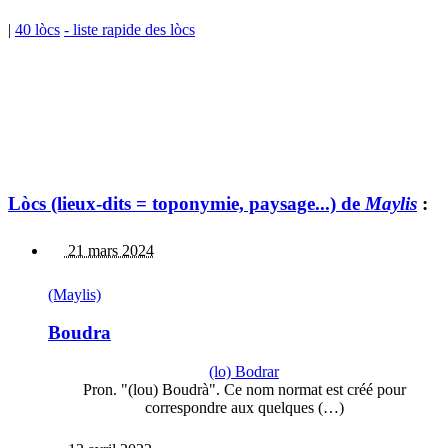
|
40 lòcs
- liste rapide des lòcs
Lòcs (lieux-dits = toponymie, paysage...) de
Maylis
:
21 mars 2024
(Maylis)
Boudra
(lo) Bodrar
Pron. "(lou) Boudrà". Ce nom normat est créé pour
correspondre aux quelques (…)