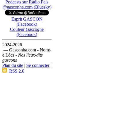
Podcasts sur Ràdio País
@gasconha.com (Bluesky)
Esprit GASCON
(Facebook)
Couleur Gascogne
(Facebook)
2024-2026
— Gasconha.com - Noms
e Lòcs -
Nos lieux-dits
gascons
Plan du site
|
Se connecter
|
RSS 2.0