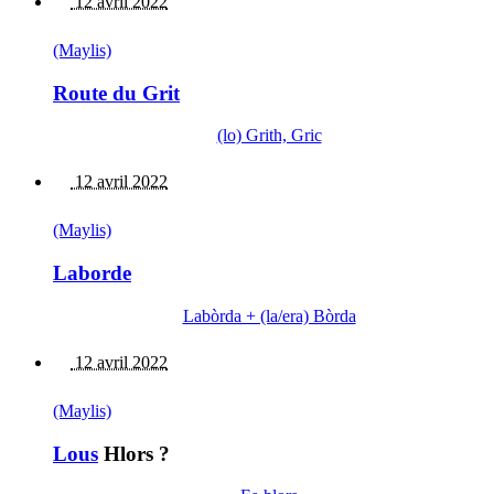
12 avril 2022
(Maylis)
Route du Grit
(lo) Grith, Gric
12 avril 2022
(Maylis)
Laborde
Labòrda + (la/era) Bòrda
12 avril 2022
(Maylis)
Lous
Hlors ?