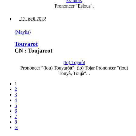
Es·hlors
Prononcer "Eslous".
12 avril 2022
(Maylis)
Touyarot
CN : Toujarrot
(lo) Tojaròt
Prononcer "(lou) Touyaròtt". (lo) Tojar Prononcer "(lou)
Touyà, Toujà"...
1
2
3
4
5
6
7
8
∞