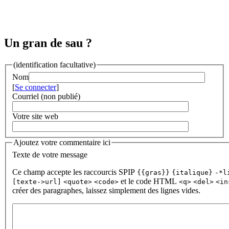
Un gran de sau ?
(identification facultative)
Nom
[
Se connecter
]
Courriel (non publié)
Votre site web
Ajoutez votre commentaire ici
Texte de votre message
Ce champ accepte les raccourcis SPIP
{{gras}}
{italique}
-*l
et le code HTML
[texte->url]
<quote>
<code>
<q>
<del>
<in
créer des paragraphes, laissez simplement des lignes vides.