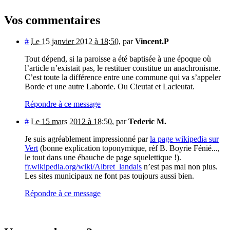
Vos commentaires
#
Le 15 janvier 2012 à 18:50
,
par
Vincent.P
Tout dépend, si la paroisse a été baptisée à une époque où
l’article n’existait pas, le restituer constitue un anachronisme.
C’est toute la différence entre une commune qui va s’appeler
Borde et une autre Laborde. Ou Cieutat et Lacieutat.
Répondre à ce message
#
Le 15 mars 2012 à 18:50
,
par
Tederic M.
Je suis agréablement impressionné par
la page wikipedia sur
Vert
(bonne explication toponymique, réf B. Boyrie Fénié...,
le tout dans une ébauche de page squelettique !).
fr.wikipedia.org/wiki/Albret_landais
n’est pas mal non plus.
Les sites municipaux ne font pas toujours aussi bien.
Répondre à ce message