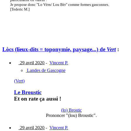
Je propose donc "Lo Vèrn/ Lou Bèr" comme formes gasconnes.
[Tederic M.]
Lòcs (lieux-dits = toponymie, paysage...) de
Vert
:
29 avril 2020
-
Vincent P.
Landes de Gascogne
(Vert)
Le Broustic
Et on rate ça aussi !
(lo) Brostic
Prononcer "(lou) Broustic".
29 avril 2020
-
Vincent P.