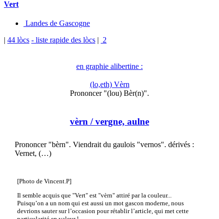
Vert
Landes de Gascogne
|
44 lòcs
- liste rapide des lòcs
|
2
en graphie alibertine :
(lo,eth) Vèrn
Prononcer "(lou) Bèr(n)".
vèrn
/ vergne, aulne
Prononcer "bèrn". Viendrait du gaulois "vernos". dérivés :
Vernet, (…)
[Photo de Vincent.P]
Il semble acquis que "Vert" est "vèrn" attiré par la couleur...
Puisqu’on a un nom qui est aussi un mot gascon moderne, nous
devrions sauter sur l’occasion pour rétablir l’article, qui met cette
particularité en valeur !