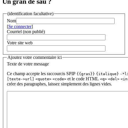
Un gran de sau ?
(identification facultative)
Nom
[
Se connecter
]
Courriel (non publié)
Votre site web
Ajoutez votre commentaire ici
Texte de votre message
Ce champ accepte les raccourcis SPIP
{{gras}}
{italique}
-*l
et le code HTML
[texte->url]
<quote>
<code>
<q>
<del>
<in
créer des paragraphes, laissez simplement des lignes vides.