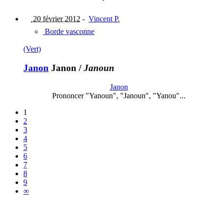
20 février 2012
-
Vincent P.
Borde vasconne
(Vert)
Janon
Janon
/
Janoun
Janon
Prononcer "Yanoun", "Janoun", "Yanou"...
1
2
3
4
5
6
7
8
9
∞