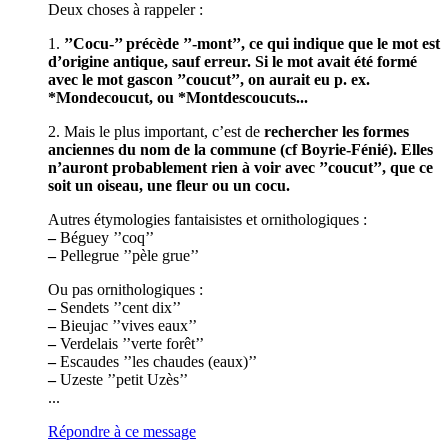
Deux choses à rappeler :
1.
’’Cocu-’’ précède ’’-mont’’, ce qui indique que le mot est
d’origine antique, sauf erreur. Si le mot avait été formé
avec le mot gascon ’’coucut’’, on aurait eu p. ex.
*Mondecoucut, ou *Montdescoucuts...
2. Mais le plus important, c’est de
rechercher les formes
anciennes du nom de la commune (cf Boyrie-Fénié). Elles
n’auront probablement rien à voir avec ’’coucut’’, que ce
soit un oiseau, une fleur ou un cocu.
Autres étymologies fantaisistes et ornithologiques :
–
Béguey ’’coq’’
–
Pellegrue ’’pèle grue’’
Ou pas ornithologiques :
–
Sendets ’’cent dix’’
–
Bieujac ’’vives eaux’’
–
Verdelais ’’verte forêt’’
–
Escaudes ’’les chaudes (eaux)’’
–
Uzeste ’’petit Uzès’’
...
Répondre à ce message