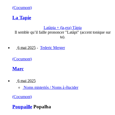
(Cocumont)
La Tapie
Latàpia + (la,era) Tàpia
Il semble qu’il faille prononcer "Latàpi" (accent tonique sur
ta).
6 mai 2025
-
Tederic Merger
(Cocumont)
Marc
6 mai 2025
Noms misteriós / Noms à élucider
(Cocumont)
Poupaille
Popalha