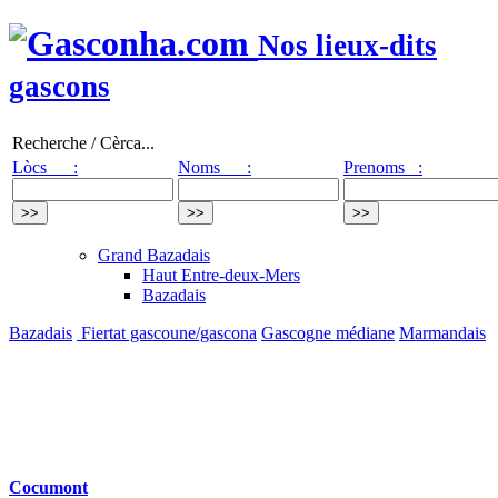
Nos lieux-dits
gascons
Recherche / Cèrca...
Lòcs :
Noms :
Prenoms :
Grand Bazadais
Haut Entre-deux-Mers
Bazadais
Bazadais
Fiertat gascoune/gascona
Gascogne médiane
Marmandais
Cocumont