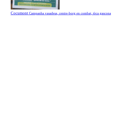
Cocumont
Campanha vasadesa, centre-borg en combat, tòca gascona