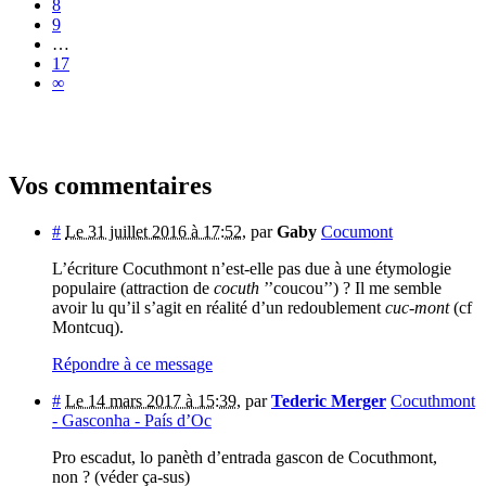
8
9
…
17
∞
Vos commentaires
#
Le 31 juillet 2016 à 17:52
,
par
Gaby
Cocumont
L’écriture Cocuthmont n’est-elle pas due à une étymologie
populaire (attraction de
cocuth
’’coucou’’) ? Il me semble
avoir lu qu’il s’agit en réalité d’un redoublement
cuc-mont
(cf
Montcuq).
Répondre à ce message
#
Le 14 mars 2017 à 15:39
,
par
Tederic Merger
Cocuthmont
- Gasconha - País d’Oc
Pro escadut, lo panèth d’entrada gascon de Cocuthmont,
non ? (véder ça-sus)