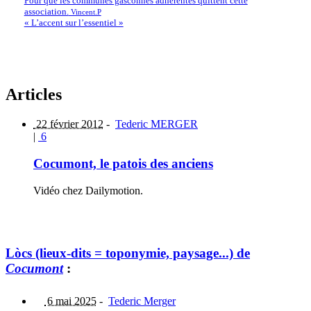
Pour que les communes gasconnes adhérentes quittent cette
association.
Vincent.P
« L’accent sur l’essentiel »
Articles
22 février 2012
-
Tederic MERGER
|
6
Cocumont, le patois des anciens
Vidéo chez Dailymotion.
Lòcs (lieux-dits = toponymie, paysage...) de
Cocumont
:
6 mai 2025
-
Tederic Merger