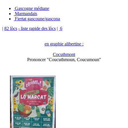
Gascogne médiane
Marmandais
Fiertat gascoune/gascona
|
82 lòcs
- liste rapide des lòcs
|
6
en graphie alibertine :
Cocuthmont
Prononcer "Coucuthmoun, Coucumoun"