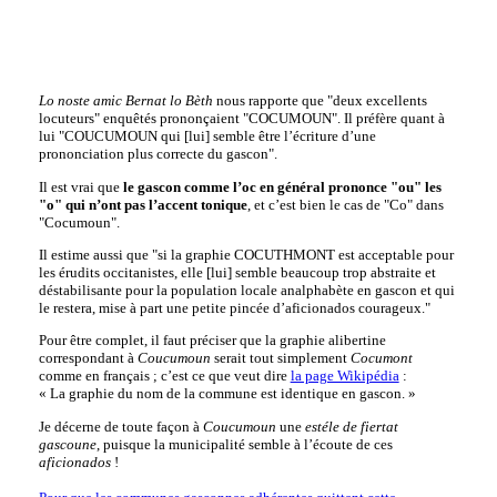
Lo noste amic Bernat lo Bèth
nous rapporte que "deux excellents
locuteurs" enquêtés prononçaient "COCUMOUN". Il préfère quant à
lui "COUCUMOUN qui [lui] semble être l’écriture d’une
prononciation plus correcte du gascon".
Il est vrai que
le gascon comme l’oc en général prononce "ou" les
"o" qui n’ont pas l’accent tonique
, et c’est bien le cas de "Co" dans
"Cocumoun".
Il estime aussi que "si la graphie COCUTHMONT est acceptable pour
les érudits occitanistes, elle [lui] semble beaucoup trop abstraite et
déstabilisante pour la population locale analphabète en gascon et qui
le restera, mise à part une petite pincée d’aficionados courageux."
Pour être complet, il faut préciser que la graphie alibertine
correspondant à
Coucumoun
serait tout simplement
Cocumont
comme en français ; c’est ce que veut dire
la page Wikipédia
:
« La graphie du nom de la commune est identique en gascon. »
Je décerne de toute façon à
Coucumoun
une
estéle de fiertat
gascoune
, puisque la municipalité semble à l’écoute de ces
aficionados
!