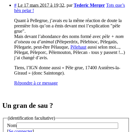
#
Le 17 mars 2017 à 19:32
,
par
Tederic Merger
Tots que’s
hèn pelar !
Quant à Pellegrue, j’avais eu la même réaction de doute la
première fois qu’on a émis devant moi l’explication "pèle
grue".
Mais devant l’abondance des noms formé avec
pèle + nom
d’oiseau ou d’animal
(Pèleperdrix, Pèlebisoc, Pèlegaüs,
Pèlegarie, peut-être Pèlauque,
Pèlehaut
aussi selon moi...,
Pèlegat, Pèleporc, Pèlemouton, Pèlecan - tous y passent !...)
j’ai changé d’avis.
Tiens, l’IGN donne aussi « Pèle grue, 17400 Asnières-la-
Giraud » (donc Saintonge).
Répondre à ce message
Un gran de sau ?
(identification facultative)
Nom
[
Se connecter
]