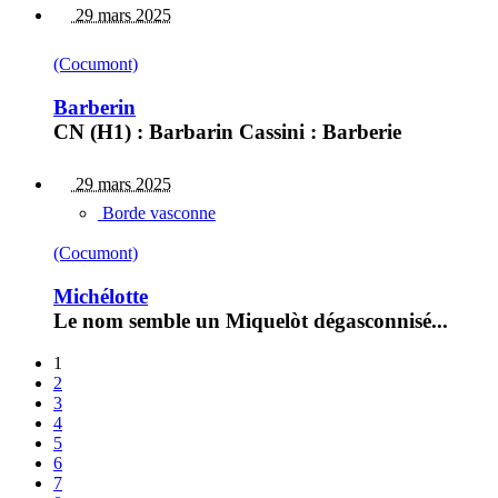
29 mars 2025
(Cocumont)
Barberin
CN (H1) : Barbarin Cassini : Barberie
29 mars 2025
Borde vasconne
(Cocumont)
Michélotte
Le nom semble un Miquelòt dégasconnisé...
1
2
3
4
5
6
7