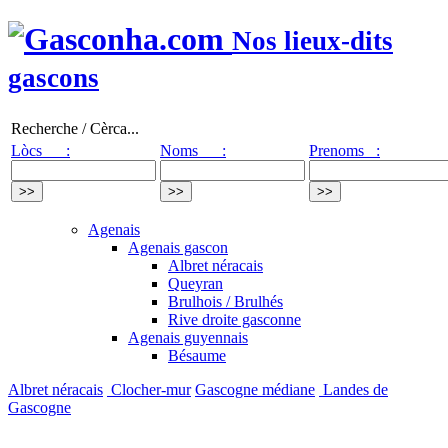
Nos lieux-dits
gascons
Recherche / Cèrca...
Lòcs :
Noms :
Prenoms :
Agenais
Agenais gascon
Albret néracais
Queyran
Brulhois / Brulhés
Rive droite gasconne
Agenais guyennais
Bésaume
Albret néracais
Clocher-mur
Gascogne médiane
Landes de
Gascogne