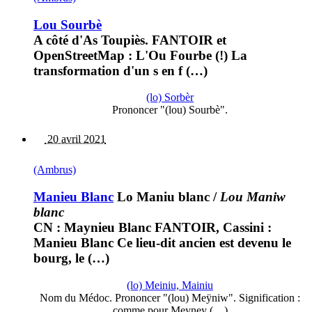
Lou Sourbè
A côté d'As Toupiès. FANTOIR et
OpenStreetMap : L'Ou Fourbe (!) La
transformation d'un s en f (…)
(lo) Sorbèr
Prononcer "(lou) Sourbè".
20 avril 2021
(Ambrus)
Manieu Blanc
Lo Maniu blanc
/
Lou Maniw
blanc
CN : Maynieu Blanc FANTOIR, Cassini :
Manieu Blanc Ce lieu-dit ancien est devenu le
bourg, le (…)
(lo) Meiniu, Mainiu
Nom du Médoc. Prononcer "(lou) Meÿniw". Signification :
comme pour Meyney (…)