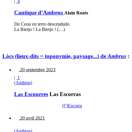
|
4
Cantique d’Ambrus
Alain Rozès
De Ceou en terro descendudo
La Bierjo ! La Bierjo ! (…)
Lòcs (lieux-dits = toponymie, paysage...) de
Ambrus
:
20 septembre 2023
|
1
(Ambrus)
Las Escourres
Las Escorras
(l’)Escorra
20 avril 2021
(Ambrus)