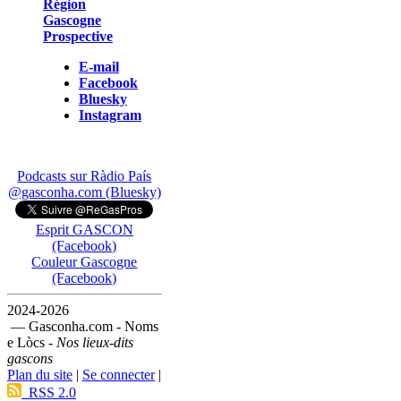
Région
Gascogne
Prospective
E-mail
Facebook
Bluesky
Instagram
Podcasts sur Ràdio País
@gasconha.com (Bluesky)
Esprit GASCON
(Facebook)
Couleur Gascogne
(Facebook)
2024-2026
— Gasconha.com - Noms
e Lòcs -
Nos lieux-dits
gascons
Plan du site
|
Se connecter
|
RSS 2.0