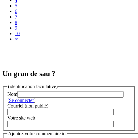
4
5
6
7
8
9
10
∞
Un gran de sau ?
(identification facultative)
Nom
[
Se connecter
]
Courriel (non publié)
Votre site web
Ajoutez votre commentaire ici