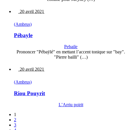
20 avril 2021
(Ambrus)
Pébayle
Pebaile
Prononcer "Pébaÿlé" en mettant l’accent tonique sur "bay".
"Pierre bailli" (…)
20 avril 2021
(Ambrus)
Riou Pouyrit
L’Arriu poirit
1
2
3