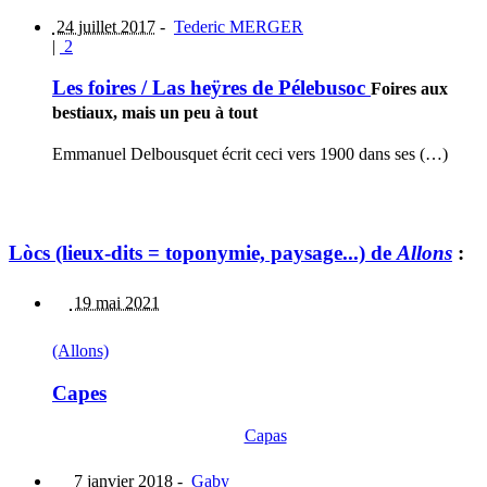
24 juillet 2017
-
Tederic MERGER
|
2
Les foires / Las heÿres de Pélebusoc
Foires aux
bestiaux, mais un peu à tout
Emmanuel Delbousquet écrit ceci vers 1900 dans ses (…)
Lòcs (lieux-dits = toponymie, paysage...) de
Allons
:
19 mai 2021
(Allons)
Capes
Capas
7 janvier 2018
-
Gaby