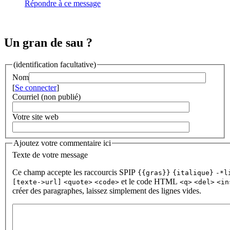
Répondre à ce message
Un gran de sau ?
(identification facultative)
Nom
[
Se connecter
]
Courriel (non publié)
Votre site web
Ajoutez votre commentaire ici
Texte de votre message
Ce champ accepte les raccourcis SPIP
{{gras}}
{italique}
-*l
et le code HTML
[texte->url]
<quote>
<code>
<q>
<del>
<in
créer des paragraphes, laissez simplement des lignes vides.