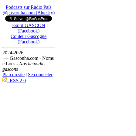
Podcasts sur Ràdio País
@gasconha.com (Bluesky)
Esprit GASCON
(Facebook)
Couleur Gascogne
(Facebook)
2024-2026
— Gasconha.com - Noms
e Lòcs -
Nos lieux-dits
gascons
Plan du site
|
Se connecter
|
RSS 2.0