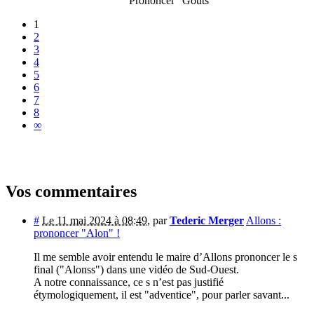
Prononcer "Gouts"
1
2
3
4
5
6
7
8
∞
Vos commentaires
#
Le 11 mai 2024 à 08:49
,
par
Tederic Merger
Allons :
prononcer "Alon" !
Il me semble avoir entendu le maire d’Allons prononcer le s
final ("Alonss") dans une vidéo de Sud-Ouest.
A notre connaissance, ce s n’est pas justifié
étymologiquement, il est "adventice", pour parler savant...