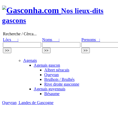
Nos lieux-dits
gascons
Recherche / Cèrca...
Lòcs :
Noms :
Prenoms :
Agenais
Agenais gascon
Albret néracais
Queyran
Brulhois / Brulhés
Rive droite gasconne
Agenais guyennais
Bésaume
Queyran
Landes de Gascogne