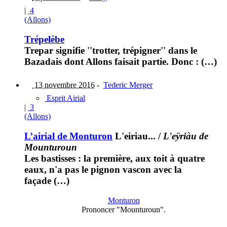
|
4
(Allons)
Trépelèbe
Trepar signifie ''trotter, trépigner'' dans le
Bazadais dont Allons faisait partie. Donc : (…)
13 novembre 2016
-
Tederic Merger
Esprit Airial
|
3
(Allons)
L’airial de Monturon
L'eiriau...
/
L'eÿriàu de
Mounturoun
Les bastisses : la première, aux toit à quatre
eaux, n'a pas le pignon vascon avec la
façade (…)
Monturon
Prononcer "Mounturoun".