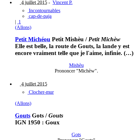
4 juillet 2015
-
Vincent P.
Incontournables
cap-de-paja
|
1
(Allons)
Petit Michéou
Petit Mishèu
/
Petit Michèw
Elle est belle, la route de Gouts, la lande y est
encore vraiment telle que je l'aime, infinie. (…)
Mishèu
Prononcer "Michèw".
4 juillet 2015
Clocher-mur
(Allons)
Gouts
Gots
/
Gouts
IGN 1950 : Goux
Gots