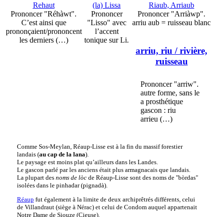
Rehaut
(la) Lissa
Riaub, Arriaub
Prononcer "Réhàwt".
Prononcer
Prononcer "Arriàwp".
C’est ainsi que
"Lisso" avec
arriu aub = ruisseau blanc
prononçaient/prononcent
l’accent
les derniers (…)
tonique sur Li.
arriu, riu
/ rivière,
ruisseau
Prononcer "arriw".
autre forme, sans le
a prosthétique
gascon : riu
arrieu (…)
Comme Sos-Meylan, Réaup-Lisse est à la fin du massif forestier
landais (
au cap de la lana
).
Le paysage est moins plat qu’ailleurs dans les Landes.
Le gascon parlé par les anciens était plus armagnacais que landais.
La plupart des
noms de lòc
de Réaup-Lisse sont des noms de "bòrdas"
isolées dans le pinhadar (pignadà).
Réaup
fut également à la limite de deux archiprêtrés différents, celui
de Villandraut (siège à Nérac) et celui de Condom auquel appartenait
Notre Dame de Siouze (Cieuse).