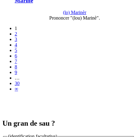
Mariné
(lo) Marinèr
Prononcer "(lou) Marinè".
1
2
3
4
5
6
7
8
9
…
30
∞
Un gran de sau ?
(identification facultative)