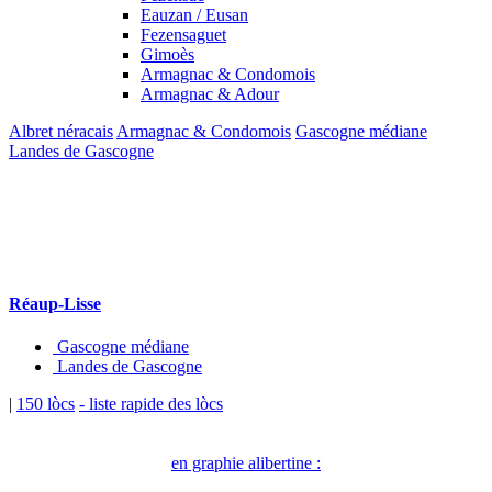
Eauzan / Eusan
Fezensaguet
Gimoès
Armagnac & Condomois
Armagnac & Adour
Albret néracais
Armagnac & Condomois
Gascogne médiane
Landes de Gascogne
Réaup-Lisse
Gascogne médiane
Landes de Gascogne
|
150 lòcs
- liste rapide des lòcs
en graphie alibertine :