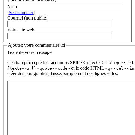
Nom
[
Se connecter
]
Courriel (non publié)
Votre site web
Ajoutez votre commentaire ici
Texte de votre message
Ce champ accepte les raccourcis SPIP
{{gras}}
{italique}
-*l
et le code HTML
[texte->url]
<quote>
<code>
<q>
<del>
<in
créer des paragraphes, laissez simplement des lignes vides.