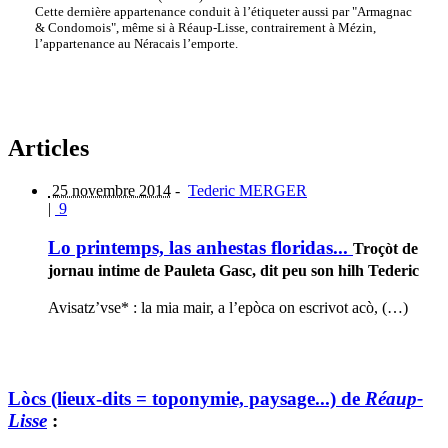
Cette dernière appartenance conduit à l’étiqueter aussi par "Armagnac
& Condomois", même si à Réaup-Lisse, contrairement à Mézin,
l’appartenance au Néracais l’emporte.
Articles
25 novembre 2014
-
Tederic MERGER
|
9
Lo printemps, las anhestas floridas...
Troçòt de
jornau intime de Pauleta Gasc, dit peu son hilh Tederic
Avisatz’vse* : la mia mair, a l’epòca on escrivot acò, (…)
Lòcs (lieux-dits = toponymie, paysage...) de
Réaup-
Lisse
: