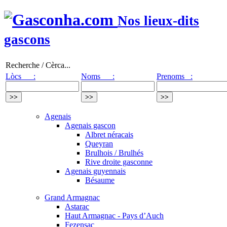
Nos lieux-dits
gascons
Recherche / Cèrca...
Lòcs :
Noms :
Prenoms :
Agenais
Agenais gascon
Albret néracais
Queyran
Brulhois / Brulhés
Rive droite gasconne
Agenais guyennais
Bésaume
Grand Armagnac
Astarac
Haut Armagnac - Pays d’Auch
Fezensac