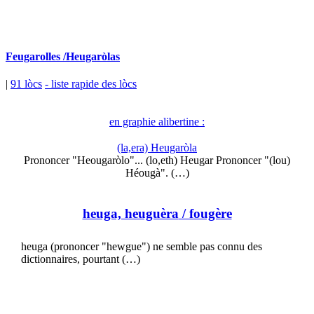
Feugarolles /Heugaròlas
|
91 lòcs
- liste rapide des lòcs
en graphie alibertine :
(la,era) Heugaròla
Prononcer "Heougaròlo"... (lo,eth) Heugar Prononcer "(lou)
Héougà". (…)
heuga, heuguèra
/ fougère
heuga (prononcer "hewgue") ne semble pas connu des
dictionnaires, pourtant (…)