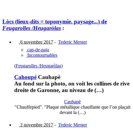
Lòcs (lieux-dits = toponymie, paysage...) de
Feugarolles /Heugaròlas
:
6 novembre 2017
-
Tederic Merger
cap-de-paja
Incontournables
(Feugarolles /Heugaròlas)
Cahoupé
Cauhapè
Au fond sur la photo, on voit les collines de rive
droite de Garonne, au niveau de (…)
Cauhapè
"Chauffepied". "Plaque métallique chauffante que l’on plaçait
devant la (…)
2 novembre 2017
-
Tederic Merger