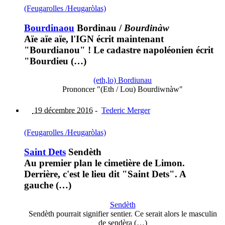
(Feugarolles /Heugaròlas)
Bourdinaou
Bordinau
/
Bourdinàw
Aïe aïe aïe, l'IGN écrit maintenant
"Bourdianou" ! Le cadastre napoléonien écrit
"Bourdieu (…)
(eth,lo) Bordiunau
Prononcer "(Eth / Lou) Bourdiwnàw"
19 décembre 2016
-
Tederic Merger
(Feugarolles /Heugaròlas)
Saint Dets
Sendèth
Au premier plan le cimetière de Limon.
Derrière, c'est le lieu dit "Saint Dets". A
gauche (…)
Sendèth
Sendèth pourrait signifier sentier. Ce serait alors le masculin
de sendèra (…)