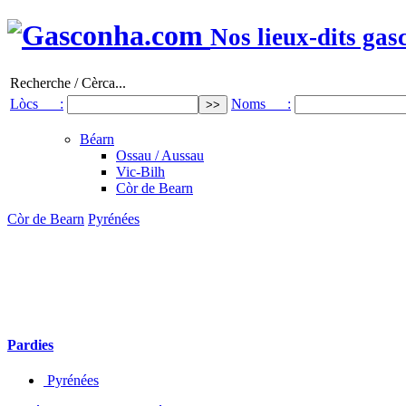
Nos lieux-dits gas
Recherche / Cèrca...
Lòcs :
Noms :
Béarn
Ossau / Aussau
Vic-Bilh
Còr de Bearn
Còr de Bearn
Pyrénées
Pardies
Pyrénées