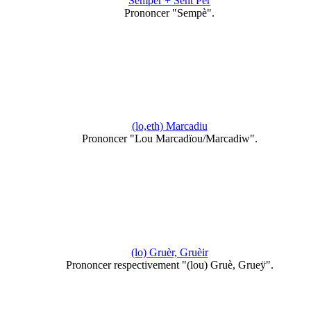
Sempèr + Sent Pèr
Prononcer "Sempè".
(lo,eth) Marcadiu
Prononcer "Lou Marcadïou/Marcadiw".
(lo) Gruèr, Gruèir
Prononcer respectivement "(lou) Gruè, Grueÿ".