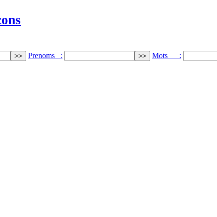
cons
Prenoms :
Mots :