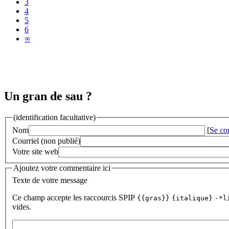
3
4
5
6
∞
Un gran de sau ?
(identification facultative)
Nom
[
Se co
Courriel (non publié)
Votre site web
Ajoutez votre commentaire ici
Texte de votre message
Ce champ accepte les raccourcis SPIP
{{gras}}
{italique}
-*l
vides.