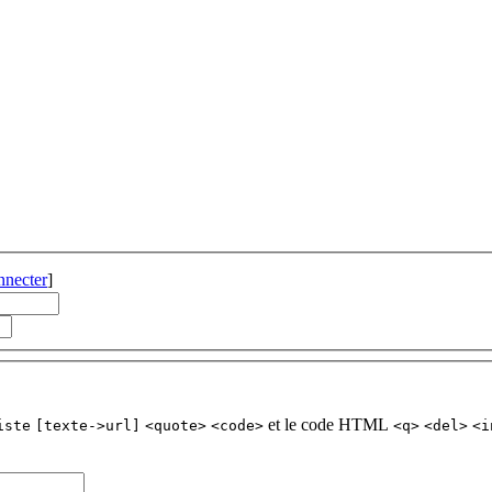
nnecter
]
et le code HTML
iste
[texte->url]
<quote>
<code>
<q>
<del>
<i