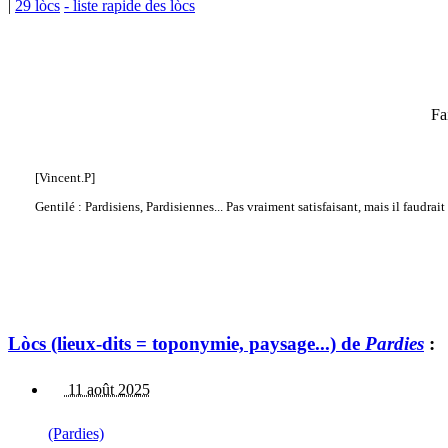
|
29 lòcs
- liste rapide des lòcs
Fa
[Vincent.P]
Gentilé : Pardisiens, Pardisiennes... Pas vraiment satisfaisant, mais il faudra
Lòcs (lieux-dits = toponymie, paysage...) de
Pardies
:
11 août 2025
(Pardies)