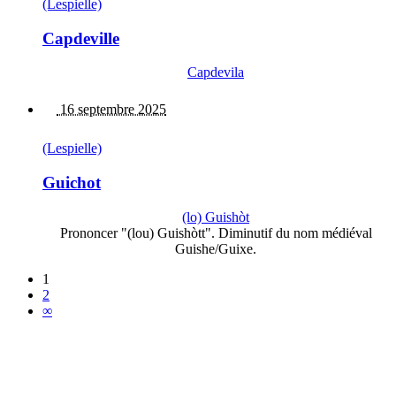
(Lespielle)
Capdeville
Capdevila
16 septembre 2025
(Lespielle)
Guichot
(lo) Guishòt
Prononcer "(lou) Guishòtt". Diminutif du nom médiéval
Guishe/Guixe.
1
2
∞