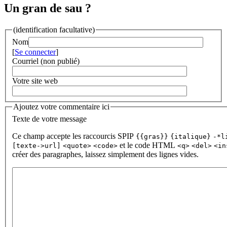
Un gran de sau ?
(identification facultative)
Nom
[
Se connecter
]
Courriel (non publié)
Votre site web
Ajoutez votre commentaire ici
Texte de votre message
Ce champ accepte les raccourcis SPIP
{{gras}}
{italique}
-*l
et le code HTML
[texte->url]
<quote>
<code>
<q>
<del>
<in
créer des paragraphes, laissez simplement des lignes vides.