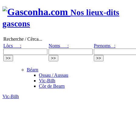
Nos lieux-dits
gascons
Recherche / Cèrca...
Lòcs :
Noms :
Prenoms :
Béarn
Ossau / Aussau
Vic-Bilh
Còr de Bearn
Vic-Bilh