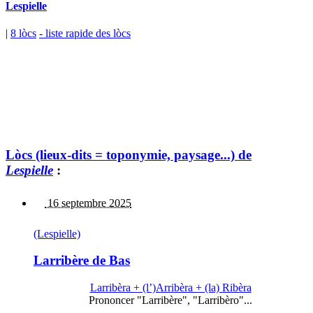
Lespielle
|
8 lòcs
- liste rapide des lòcs
Lòcs (lieux-dits = toponymie, paysage...) de
Lespielle
:
16 septembre 2025
(Lespielle)
Larribère de Bas
Larribèra + (l’)Arribèra + (la) Ribèra
Prononcer "Larribère", "Larribèro"...