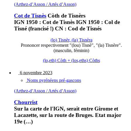
(Arthez-d’Asson / Artés d’Asson)
Cot de Tisnès
Còth de Tisnèrs
IGN 1950 : Cot de Tisnès IGN 1950 : Col de
Tisné (francisé !) CN : Cod de Tisnés
(lo) Tisnèr, (la) Tisnèra
Prononcer respectivement "(lou) Tisnè", "(la) Tisnère".
(masculin, féminin)
(lo,eth) Còth + (los,eths) Còths
6 novembre 2023
Noms pyrénéens pré-gascons
(Arthez-d’Asson / Artés d’Asson)
Chourrist
Sur la carte de l'IGN, serait entre Girome et
Lacazette, sur la route de Bruges. Etat major
19e (…)