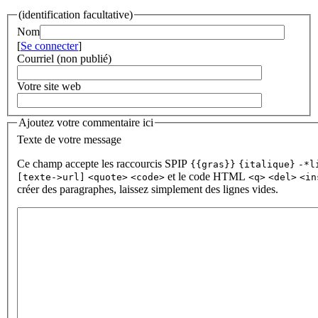
(identification facultative)
Nom
[
Se connecter
]
Courriel (non publié)
Votre site web
Ajoutez votre commentaire ici
Texte de votre message
Ce champ accepte les raccourcis SPIP
{{gras}}
{italique}
-*l
et le code HTML
[texte->url]
<quote>
<code>
<q>
<del>
<in
créer des paragraphes, laissez simplement des lignes vides.