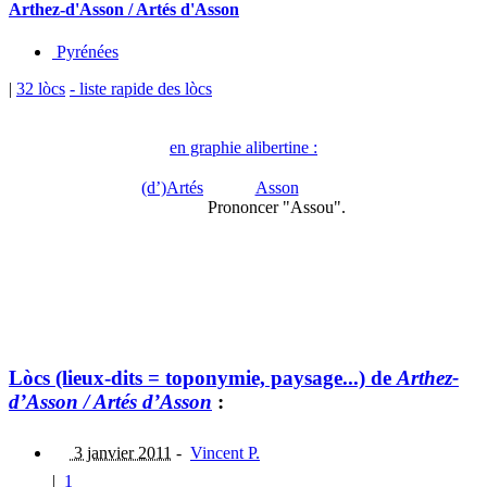
Arthez-d'Asson / Artés d'Asson
Pyrénées
|
32 lòcs
- liste rapide des lòcs
en graphie alibertine :
(d’)Artés
Asson
Prononcer "Assou".
Lòcs (lieux-dits = toponymie, paysage...) de
Arthez-
d’Asson / Artés d’Asson
:
3 janvier 2011
-
Vincent P.
|
1