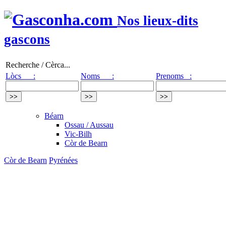
Nos lieux-dits
gascons
Recherche / Cèrca...
Lòcs :
Noms :
Prenoms :
Béarn
Ossau / Aussau
Vic-Bilh
Còr de Bearn
Còr de Bearn
Pyrénées