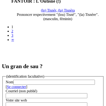
FANTOIR : L'Outisne (!)
(lo) Tisnèr, (la) Tisnèra
Prononcer respectivement "(lou) Tisnè", "(la) Tisnère".
(masculin, féminin)
1
2
3
∞
Un gran de sau ?
(identification facultative)
Nom
[
Se connecter
]
Courriel (non publié)
Votre site web