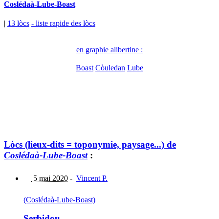
Coslédaà-Lube-Boast
|
13 lòcs
- liste rapide des lòcs
en graphie alibertine :
Boast
Còuledan
Lube
Lòcs (lieux-dits = toponymie, paysage...) de
Coslédaà-Lube-Boast
:
5 mai 2020
-
Vincent P.
(Coslédaà-Lube-Boast)
Serbidou