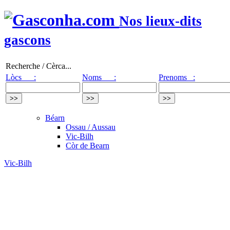
Nos lieux-dits
gascons
Recherche / Cèrca...
Lòcs :
Noms :
Prenoms :
Béarn
Ossau / Aussau
Vic-Bilh
Còr de Bearn
Vic-Bilh