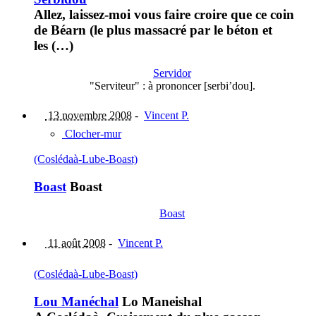
Allez, laissez-moi vous faire croire que ce coin
de Béarn (le plus massacré par le béton et
les (…)
Servidor
"Serviteur" : à prononcer [serbi’dou].
13 novembre 2008
-
Vincent P.
Clocher-mur
(Coslédaà-Lube-Boast)
Boast
Boast
Boast
11 août 2008
-
Vincent P.
(Coslédaà-Lube-Boast)
Lou Manéchal
Lo Maneishal