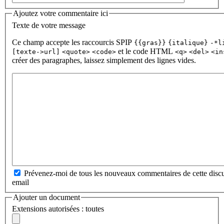
Ajoutez votre commentaire ici
Texte de votre message
Ce champ accepte les raccourcis SPIP
{{gras}}
{italique}
-*l
et le code HTML
[texte->url]
<quote>
<code>
<q>
<del>
<in
créer des paragraphes, laissez simplement des lignes vides.
Prévenez-moi de tous les nouveaux commentaires de cette discu
email
Ajouter un document
Extensions autorisées : toutes