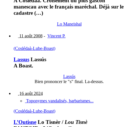
A Coslédaà. Croisement du plus gascon
manescau avec le français maréchal. Déjà sur le
cadastre (…)
Lo Maneishal
11 août 2008
-
Vincent P.
(Coslédaà-Lube-Boast)
Lassus
Lassús
A Boast.
Lassús
Bien prononcer le "s" final. La-dessus.
16 août 2024
Toponymes vandalisés, barbarismes...
(Coslédaà-Lube-Boast)
L’Outisne
Lo Tisnèr
/
Lou Tisnè