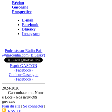
Région
Gascogne
Prospective
E-mail
Facebook
Bluesky
Instagram
Podcasts sur Ràdio País
@gasconha.com (Bluesky)
Esprit GASCON
(Facebook)
Couleur Gascogne
(Facebook)
2024-2026
— Gasconha.com - Noms
e Lòcs -
Nos lieux-dits
gascons
Plan du site
|
Se connecter
|
RSS 2.0