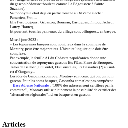
du gascon bédousse=bouleau comme La Bégoussère à Sainte-
Suzanne).
Sa toponymie était déjà en partie romane au XIVème siècle :
Partarrieu, Prat, ...
Elle l’est toujours : Gabastou, Bournau, Dastugues, Pintou, Pacheu,
Larrey, Hourcq, ...
Et pourtant, tous les panneaux du village sont bilingues... en basque.
Mise à jour 2023 :
–
Les toponymes basques sont nombreux dans la commune de
Montory, peut-être majoritaires. L’histoire linguistique doit être
complexe.
Par exemple, la feuille A1 du Cadastre napoléonien donne une
concentration de toponymes gascons Ets Plàas, Plane de Brouquet,
Talou de Bellocq, Et Coutet, Ets Coustalas, Ets Bassadres (?) au sud-
est d’Ourgaray...
Les
lòcs
de Gasconha.com pour Montory sont ceux qui ont un nom
gascon. Pour les noms basques, Gasconha.com n’est pas compétent.
–
Base Adresse Nationale
: "100% des adresses sont certifiées par la
commune" ; Montory utilise pleinement la possibilité de certifier des
"alternatives régionales", ici en basque et en gascon.
Articles