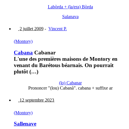
Labòrda + (la/era) Bòrda
Salanava
2 juillet 2009
-
Vincent P.
(Montory)
Cabana
Cabanar
L'une des premières maisons de Montory en
venant du Barétous béarnais. On pourrait
plutôt (…)
(lo) Cabanar
Prononcer "(lou) Cabanà". cabana + suffixe ar
12 septembre 2023
(Montory)
Sallenave