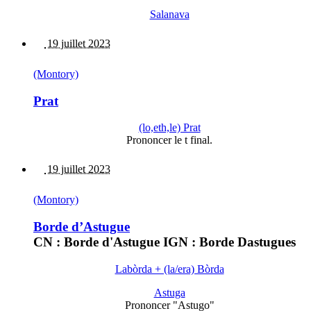
Salanava
19 juillet 2023
(Montory)
Prat
(lo,eth,le) Prat
Prononcer le t final.
19 juillet 2023
(Montory)
Borde d’Astugue
CN : Borde d'Astugue IGN : Borde Dastugues
Labòrda + (la/era) Bòrda
Astuga
Prononcer "Astugo"