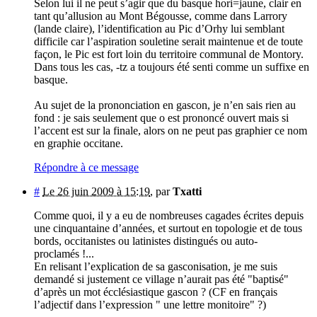
Selon lui il ne peut s’agir que du basque hori=jaune, clair en
tant qu’allusion au Mont Bégousse, comme dans Larrory
(lande claire), l’identification au Pic d’Orhy lui semblant
difficile car l’aspiration souletine serait maintenue et de toute
façon, le Pic est fort loin du territoire communal de Montory.
Dans tous les cas, -tz a toujours été senti comme un suffixe en
basque.
Au sujet de la prononciation en gascon, je n’en sais rien au
fond : je sais seulement que o est prononcé ouvert mais si
l’accent est sur la finale, alors on ne peut pas graphier ce nom
en graphie occitane.
Répondre à ce message
#
Le 26 juin 2009 à 15:19
,
par
Txatti
Comme quoi, il y a eu de nombreuses cagades écrites depuis
une cinquantaine d’années, et surtout en topologie et de tous
bords, occitanistes ou latinistes distingués ou auto-
proclamés !...
En relisant l’explication de sa gasconisation, je me suis
demandé si justement ce village n’aurait pas été "baptisé"
d’après un mot écclésiastique gascon ? (CF en français
l’adjectif dans l’expression " une lettre monitoire" ?)