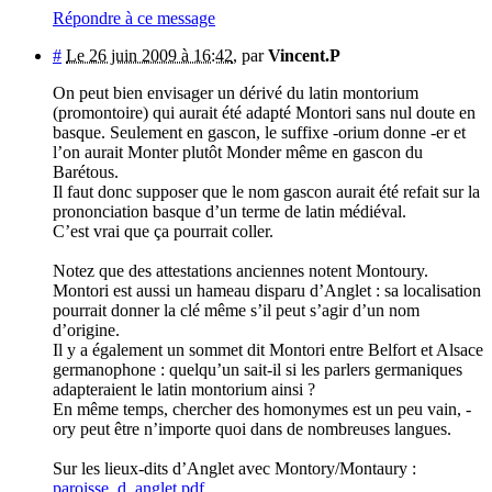
Répondre à ce message
#
Le 26 juin 2009 à 16:42
,
par
Vincent.P
On peut bien envisager un dérivé du latin montorium
(promontoire) qui aurait été adapté Montori sans nul doute en
basque. Seulement en gascon, le suffixe -orium donne -er et
l’on aurait Monter plutôt Monder même en gascon du
Barétous.
Il faut donc supposer que le nom gascon aurait été refait sur la
prononciation basque d’un terme de latin médiéval.
C’est vrai que ça pourrait coller.
Notez que des attestations anciennes notent Montoury.
Montori est aussi un hameau disparu d’Anglet : sa localisation
pourrait donner la clé même s’il peut s’agir d’un nom
d’origine.
Il y a également un sommet dit Montori entre Belfort et Alsace
germanophone : quelqu’un sait-il si les parlers germaniques
adapteraient le latin montorium ainsi ?
En même temps, chercher des homonymes est un peu vain, -
ory peut être n’importe quoi dans de nombreuses langues.
Sur les lieux-dits d’Anglet avec Montory/Montaury :
paroisse_d_anglet.pdf