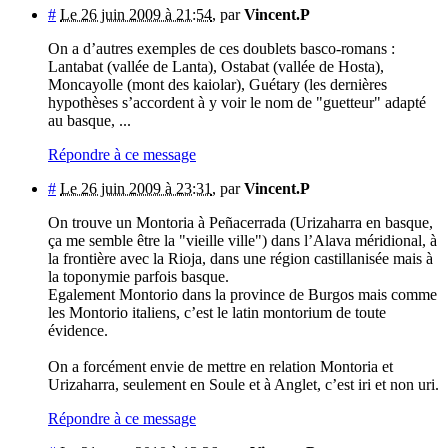
#
Le 26 juin 2009 à 21:54
,
par
Vincent.P
On a d’autres exemples de ces doublets basco-romans :
Lantabat (vallée de Lanta), Ostabat (vallée de Hosta),
Moncayolle (mont des kaiolar), Guétary (les dernières
hypothèses s’accordent à y voir le nom de "guetteur" adapté
au basque, ...
Répondre à ce message
#
Le 26 juin 2009 à 23:31
,
par
Vincent.P
On trouve un Montoria à Peñacerrada (Urizaharra en basque,
ça me semble être la "vieille ville") dans l’Alava méridional, à
la frontière avec la Rioja, dans une région castillanisée mais à
la toponymie parfois basque.
Egalement Montorio dans la province de Burgos mais comme
les Montorio italiens, c’est le latin montorium de toute
évidence.
On a forcément envie de mettre en relation Montoria et
Urizaharra, seulement en Soule et à Anglet, c’est iri et non uri.
Répondre à ce message