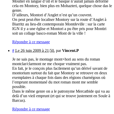
Moutier en langue d’oïl et le basque n’aurait jamais déformé
cela en Montory, bien plus en Mohazteri, quelque chose das le
genre.
D’ailleurs, Montori d’Anglet n’est qu’un couvent.
On peut peut-être localiser Montory sur la route d’Anglet à
Biarritz au lieu-dit contemporain Montdeville : sur la carte
IGN il y a une église et Montori a pu être pris pour Montiri
soit un collage basco-roman Mont de la ville !
Répondre à ce message
#
Le 26 juin 2009 à 21:50
,
par
Vincent.P
Je ne sais pas, le montage mont+hori au sens du roman
montclar/clarmont ne me choque vraiment pas.
En fait, je le conçois plus facilement qu’un dérivé savant de
montorium surtout du fait que Montory se retrouve en deux
exemplaires à chaque fois dans des régions charnégous où
l’emprunt momentané du mot roman mont me semble
possible.
Dans le même genre on a le patronyme Mercatbide qui va au
delà d’un vieil emprunt (et qui se trouve justement en Soule à
Barcus).
Répondre à ce message