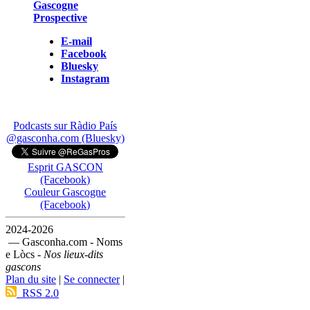
Gascogne
Prospective
E-mail
Facebook
Bluesky
Instagram
Podcasts sur Ràdio País
@gasconha.com (Bluesky)
Esprit GASCON
(Facebook)
Couleur Gascogne
(Facebook)
2024-2026
— Gasconha.com - Noms
e Lòcs -
Nos lieux-dits
gascons
Plan du site
|
Se connecter
|
RSS 2.0