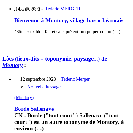
14 août 2009
-
Tederic MERGER
Bienvenue à Montory, village basco-béarnais
"Site assez bien fait et sans prétention qui permet un (…)
Lòcs (lieux-dits = toponymie, paysage...) de
Montory
:
12 septembre 2023
-
Tederic Merger
Nouvel adressage
(Montory)
Borde Sallenave
CN : Borde ("tout court") Sallenave ("tout
court") est un autre toponyme de Montory, à
environ (…)