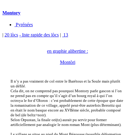
Montory
Pyrénées
|
20 lòcs
- liste rapide des lòcs
|
13
en graphie alibertine :
Montòri
Il n’y a pas vraiment de col entre le Barétous et la Soule mais plutôt
un défilé.
Cela dit, on ne comprend pas pourquoi Montory parle gascon si l’on
ne prend pas en compte qu’il s’agit d’un bourg royal à qui l’on
octroya le for d’Oloron : c’est probablement de cette époque que date
la romanisation de ce village, appelé peut-être autrefois Beroritz qui
en était le nom basque encore au XVIIème siècle, probable composé
de bel (de beltz=noir).
Selon Orpustan, la finale ori(tz) aurait pu servir pour former
artificiellement par analogie le nom roman Mont (plus déterminant).
Le village se situe au pied du Mont Bégousse (possible déformation