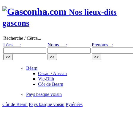
Nos lieux-dits
gascons
Recherche / Cèrca...
Lòcs :
Noms :
Prenoms :
Béarn
Ossau / Aussau
Vic-Bilh
Còr de Bearn
Pays basque voisin
Còr de Bearn
Pays basque voisin
Pyrénées