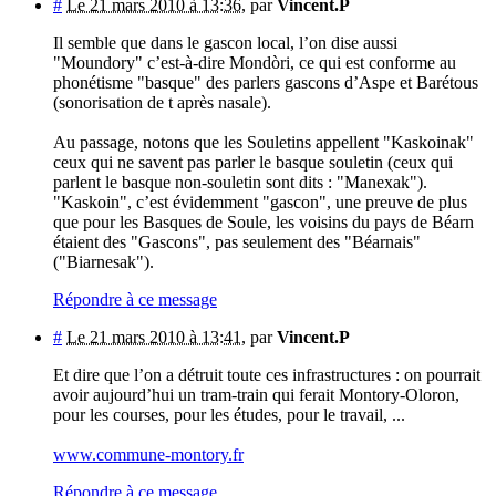
#
Le 21 mars 2010 à 13:36
,
par
Vincent.P
Il semble que dans le gascon local, l’on dise aussi
"Moundory" c’est-à-dire Mondòri, ce qui est conforme au
phonétisme "basque" des parlers gascons d’Aspe et Barétous
(sonorisation de t après nasale).
Au passage, notons que les Souletins appellent "Kaskoinak"
ceux qui ne savent pas parler le basque souletin (ceux qui
parlent le basque non-souletin sont dits : "Manexak").
"Kaskoin", c’est évidemment "gascon", une preuve de plus
que pour les Basques de Soule, les voisins du pays de Béarn
étaient des "Gascons", pas seulement des "Béarnais"
("Biarnesak").
Répondre à ce message
#
Le 21 mars 2010 à 13:41
,
par
Vincent.P
Et dire que l’on a détruit toute ces infrastructures : on pourrait
avoir aujourd’hui un tram-train qui ferait Montory-Oloron,
pour les courses, pour les études, pour le travail, ...
www.commune-montory.fr
Répondre à ce message