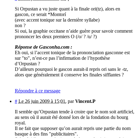
Si Orpustan a vu juste quant à la finale ori(tz), alors en
gascon, ce serait *Montorí
(avec accent tonique sur la dernière syllabe)
non ?
Si oui, la graphie occitane n’aide guère pour savoir comment
prononcer les deux premiers O (/o/ ? /u/ ?)
Réponse de Gasconha.com :
Eh oui, si l’accent tonique de la prononciation gasconne est
sur "to", n’est-ce pas l’infirmation de l’hypothèse
d’Orpustan ?
D’ailleurs pourquoi le gascon aurait-il repris ori sans le -tz,
alors que généralement il conserve les finales sifflantes ?
Répondre à ce message
#
Le 26 juin 2009 à 15:01
,
par
Vincent.P
Il semble qu’Orpustan tende à croire que le nom soit artificiel,
au sens où il aurait été donné lors de la fondation du bourg
royal.
Il ne fait que supposer qu’on aurait repris une partie du nom
basque à des fins "publicitaires".