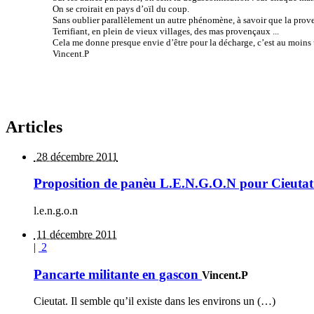
On se croirait en pays d’oïl du coup.
Sans oublier parallèlement un autre phénomène, à savoir que la prov
Terrifiant, en plein de vieux villages, des mas provençaux ...
Cela me donne presque envie d’être pour la décharge, c’est au moins 
Vincent.P
Articles
28 décembre 2011
Proposition de panèu L.E.N.G.O.N pour Cieutat
l.e.n.g.o.n
11 décembre 2011
|
2
Pancarte militante en gascon
Vincent.P
Cieutat. Il semble qu’il existe dans les environs un (…)