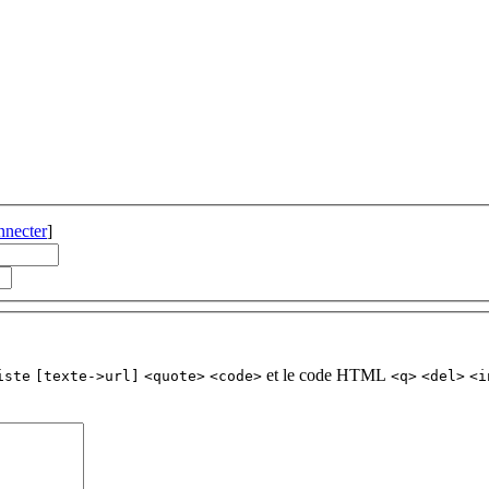
nnecter
]
et le code HTML
iste
[texte->url]
<quote>
<code>
<q>
<del>
<i