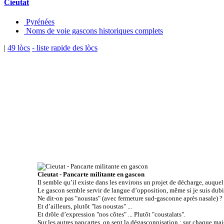
Cieutat
Pyrénées
Noms de voie gascons historiques complets
|
49 lòcs
- liste rapide des lòcs
Cieutat - Pancarte militante en gascon
Il semble qu’il existe dans les environs un projet de décharge, auquel 
Le gascon semble servir de langue d’opposition, même si je suis dubita
Ne dit-on pas "noustas" (avec fermeture sud-gasconne après nasale) ?
Et d’ailleurs, plutôt "las noustas" ...
Et drôle d’expression "nos côtes" ... Plutôt "coustalats".
Sur les autres pancartes, on sent la dégasconnisation : sur chaque mai