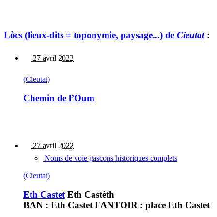
Lòcs (lieux-dits = toponymie, paysage...) de
Cieutat
:
27 avril 2022
(Cieutat)
Chemin de l’Oum
27 avril 2022
Noms de voie gascons historiques complets
(Cieutat)
Eth Castet
Eth Castèth
BAN : Eth Castet FANTOIR : place Eth Castet