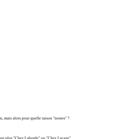
n, mais alors pour quelle raison "nostes" ?
Et non plus "Chez Laborde" ou "Chez Lacaze".