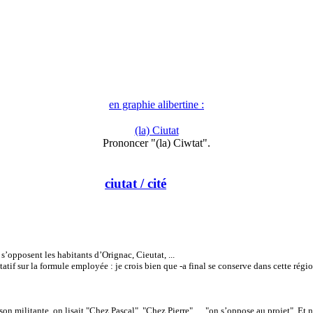
en graphie alibertine :
(la) Ciutat
Prononcer "(la) Ciwtat".
ciutat
/ cité
s’opposent les habitants d’Orignac, Cieutat, ...
tif sur la formule employée : je crois bien que -a final se conserve dans cette régio
son militante, on lisait "Chez Pascal", "Chez Pierre", ... "on s’oppose au projet". 