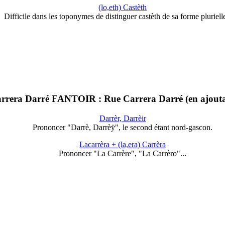
(lo,eth) Castèth
Difficile dans les toponymes de distinguer castèth de sa forme pluriel
ra Darré FANTOIR : Rue Carrera Darré (en ajouta
Darrèr, Darrèir
Prononcer "Darrè, Darrèÿ", le second étant nord-gascon.
Lacarrèra + (la,era) Carrèra
Prononcer "La Carrère", "La Carrèro"...