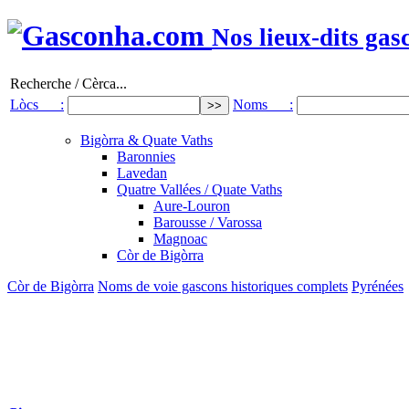
Nos lieux-dits gas
Recherche / Cèrca...
Lòcs :
Noms :
Bigòrra & Quate Vaths
Baronnies
Lavedan
Quatre Vallées / Quate Vaths
Aure-Louron
Barousse / Varossa
Magnoac
Còr de Bigòrra
Còr de Bigòrra
Noms de voie gascons historiques complets
Pyrénées