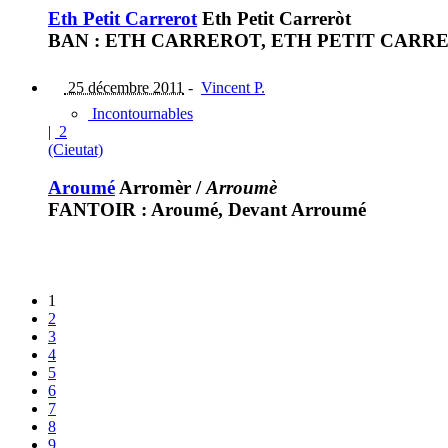
Eth Petit Carrerot
Eth Petit Carreròt
BAN : ETH CARREROT, ETH PETIT CARREROT, 
25 décembre 2011
-
Vincent P.
Incontournables
|
2
(Cieutat)
Aroumé
Arromèr
/
Arroumè
FANTOIR : Aroumé, Devant Arroumé
1
2
3
4
5
6
7
8
9