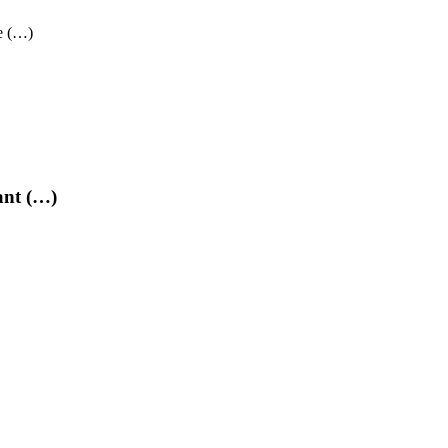
le (…)
nt (…)