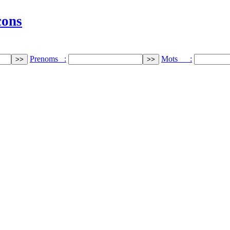
cons
Prenoms :
Mots :