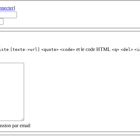
nnecter
]
et le code HTML
iste
[texte->url]
<quote>
<code>
<q>
<del>
<i
ssion par email