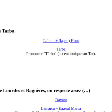
e Tarba
Lahont + (la,era) Hont
Tarba
Prononcer "Tàrbo" (accent tonique sur Tar).
 Lourdes et Bagnères, on respecte assez (…)
Davant
Lamarca + (la,era) Marca