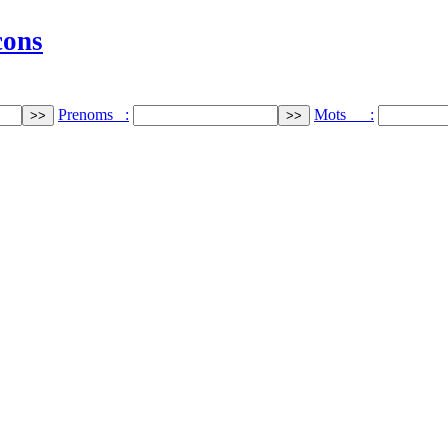
cons
Prenoms :
Mots :