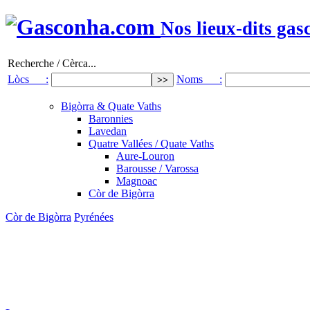
Nos lieux-dits gas
Recherche / Cèrca...
Lòcs :
Noms :
Bigòrra & Quate Vaths
Baronnies
Lavedan
Quatre Vallées / Quate Vaths
Aure-Louron
Barousse / Varossa
Magnoac
Còr de Bigòrra
Còr de Bigòrra
Pyrénées