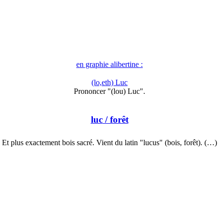
en graphie alibertine :
(lo,eth) Luc
Prononcer "(lou) Luc".
luc
/ forêt
Et plus exactement bois sacré. Vient du latin "lucus" (bois, forêt). (…)