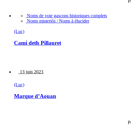
P
Noms de voie gascons historiques complets
Noms misteriós / Noms à élucider
(Luc)
Cami deth Pillauret
13 juin 2023
(Luc)
Marque d’Aouan
P