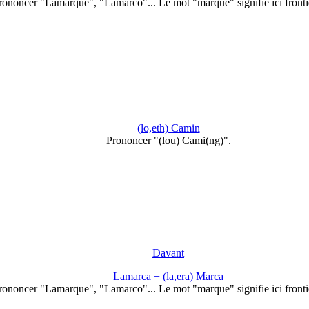
rononcer "Lamarque", "Lamarco"... Le mot "marque" signifie ici fronti
(lo,eth) Camin
Prononcer "(lou) Cami(ng)".
Davant
Lamarca + (la,era) Marca
rononcer "Lamarque", "Lamarco"... Le mot "marque" signifie ici fronti