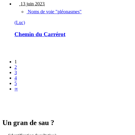
13 juin 2023
Noms de voie "pléonasmes"
(Luc)
Chemin du Carrérot
1
2
3
4
5
∞
Un gran de sau ?