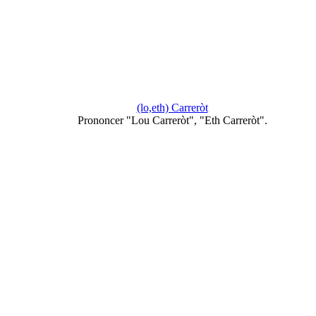
(lo,eth) Carreròt
Prononcer "Lou Carreròt", "Eth Carreròt".