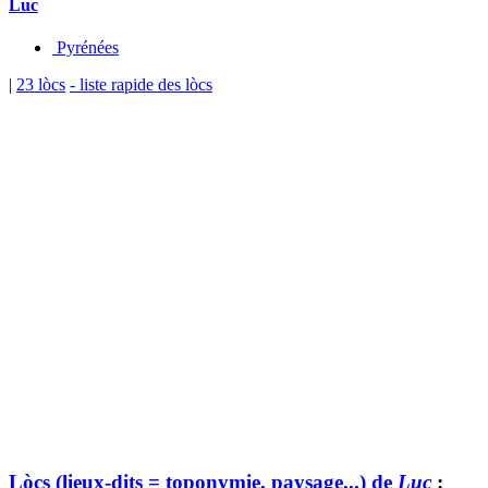
Luc
Pyrénées
|
23 lòcs
- liste rapide des lòcs
Lòcs (lieux-dits = toponymie, paysage...) de
Luc
: