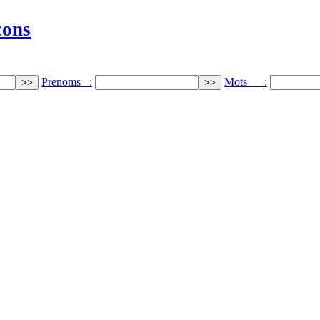
cons
Prenoms :
Mots :