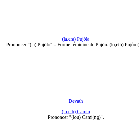
(la,era) Pujòla
Prononcer "(la) Pujòlo"... Forme féminine de Pujòu. (lo,eth) Pujòu
Devath
(lo,eth) Camin
Prononcer "(lou) Cami(ng)".