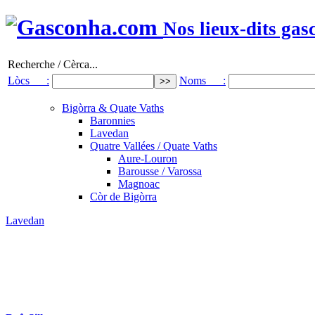
Nos lieux-dits gas
Recherche / Cèrca...
Lòcs :
Noms :
Bigòrra & Quate Vaths
Baronnies
Lavedan
Quatre Vallées / Quate Vaths
Aure-Louron
Barousse / Varossa
Magnoac
Còr de Bigòrra
Lavedan