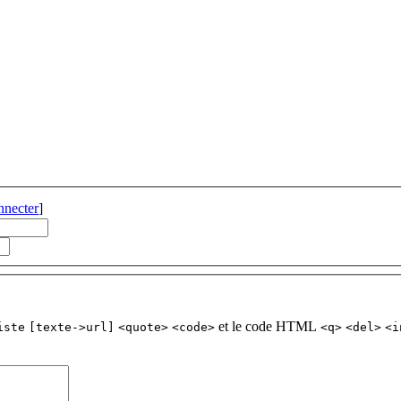
nnecter
]
et le code HTML
iste
[texte->url]
<quote>
<code>
<q>
<del>
<i