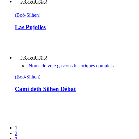
23 avril 2022
(Boô-Silhen)
Las Pujolles
23 avril 2022
Noms de voie gascons historiques complets
(Boô-Silhen)
Cami deth Silhen Débat
1
2
3