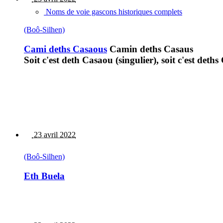
Noms de voie gascons historiques complets
(Boô-Silhen)
Cami deths Casaous
Camin deths Casaus
Soit c'est deth Casaou (singulier), soit c'est deths
23 avril 2022
(Boô-Silhen)
Eth Buela