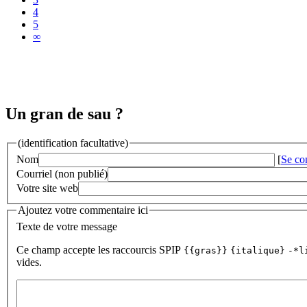
4
5
∞
Un gran de sau ?
(identification facultative)
Nom
[
Se co
Courriel (non publié)
Votre site web
Ajoutez votre commentaire ici
Texte de votre message
Ce champ accepte les raccourcis SPIP
{{gras}}
{italique}
-*l
vides.