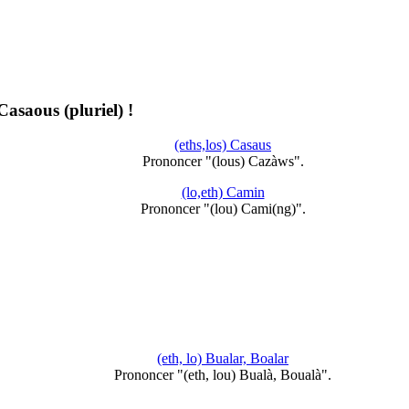
 Casaous (pluriel) !
(eths,los) Casaus
Prononcer "(lous) Cazàws".
(lo,eth) Camin
Prononcer "(lou) Cami(ng)".
(eth, lo) Bualar, Boalar
Prononcer "(eth, lou) Bualà, Boualà".