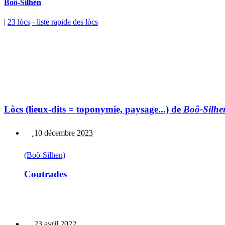
Boô-Silhen
|
23 lòcs
- liste rapide des lòcs
Lòcs (lieux-dits = toponymie, paysage...) de
Boô-Silhe
10 décembre 2023
(Boô-Silhen)
Coutrades
23 avril 2022