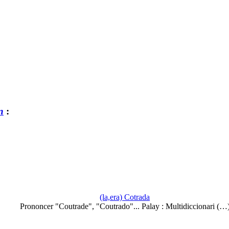
n
:
(la,era) Cotrada
Prononcer "Coutrade", "Coutrado"... Palay : Multidiccionari (…