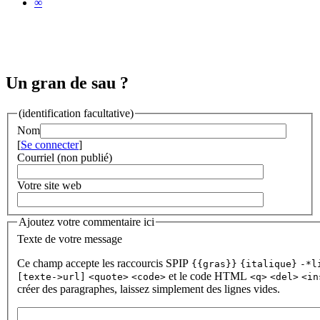
∞
Un gran de sau ?
(identification facultative)
Nom
[
Se connecter
]
Courriel (non publié)
Votre site web
Ajoutez votre commentaire ici
Texte de votre message
Ce champ accepte les raccourcis SPIP
{{gras}}
{italique}
-*l
et le code HTML
[texte->url]
<quote>
<code>
<q>
<del>
<in
créer des paragraphes, laissez simplement des lignes vides.