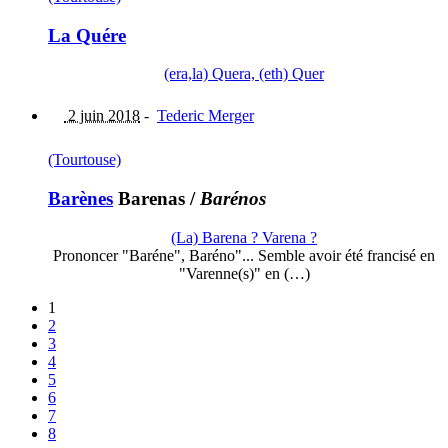
La Quére
(era,la) Quera, (eth) Quer
2 juin 2018
-
Tederic Merger
(Tourtouse)
Barènes
Barenas
/
Barénos
(La) Barena ? Varena ?
Prononcer "Baréne", Baréno"... Semble avoir été francisé en
"Varenne(s)" en (…)
1
2
3
4
5
6
7
8