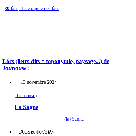
|
39 lòcs
- liste rapide des lòcs
Lòcs (lieux-dits = toponymie, paysage...) de
Tourtouse
:
13 novembre 2024
(Tourtouse)
La Sagne
(la) Sanha
6 décembre 2023