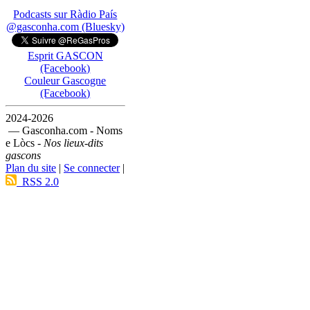
Podcasts sur Ràdio País
@gasconha.com (Bluesky)
Esprit GASCON
(Facebook)
Couleur Gascogne
(Facebook)
2024-2026
— Gasconha.com - Noms
e Lòcs -
Nos lieux-dits
gascons
Plan du site
|
Se connecter
|
RSS 2.0