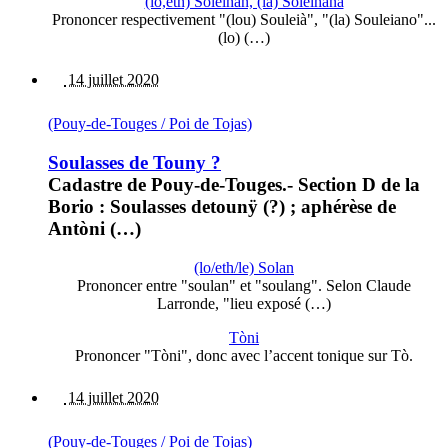
(lo,eth) Solelhan, (la) Solelhana
Prononcer respectivement "(lou) Souleià", "(la) Souleiano"...
(lo) (…)
14 juillet 2020
(Pouy-de-Touges / Poi de Tojas)
Soulasses de Touny ?
Cadastre de Pouy-de-Touges.- Section D de la
Borio : Soulasses detounÿ (?) ; aphérèse de
Antòni (…)
(lo/eth/le) Solan
Prononcer entre "soulan" et "soulang". Selon Claude
Larronde, "lieu exposé (…)
Tòni
Prononcer "Tòni", donc avec l’accent tonique sur Tò.
14 juillet 2020
(Pouy-de-Touges / Poi de Tojas)