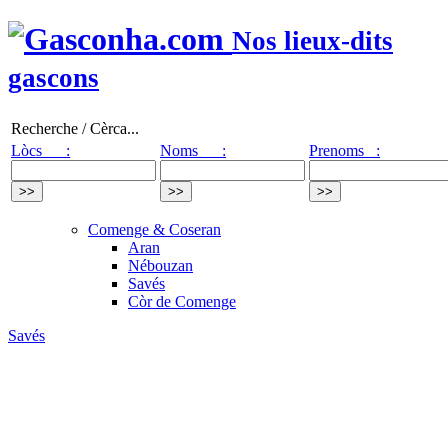
Nos lieux-dits
gascons
Recherche / Cèrca...
Lòcs :
Noms :
Prenoms :
Comenge & Coseran
Aran
Nébouzan
Savés
Còr de Comenge
Savés