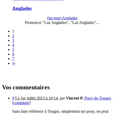
Anglades
(las,eras) Angladas
Prononcer "Laz Anglados", "Laz Anglades"...
1
2
3
4
5
6
7
∞
Vos commentaires
#
Le 1er juillet 2013 à 10:14
,
par
Vincent P.
Pouy-de-Touges
[commune]
Sans faire référence à Touges, simplement sur pouy, on peut