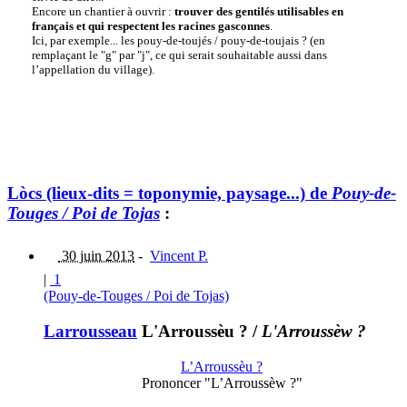
Encore un chantier à ouvrir :
trouver des gentilés utilisables en
français et qui respectent les racines gasconnes
.
Ici, par exemple... les pouy-de-toujés / pouy-de-toujais ? (en
remplaçant le "g" par "j", ce qui serait souhaitable aussi dans
l’appellation du village).
Lòcs (lieux-dits = toponymie, paysage...) de
Pouy-de-
Touges / Poi de Tojas
:
30 juin 2013
-
Vincent P.
|
1
(Pouy-de-Touges / Poi de Tojas)
Larrousseau
L'Arroussèu ?
/
L'Arroussèw ?
L’Arroussèu ?
Prononcer "L’Arroussèw ?"