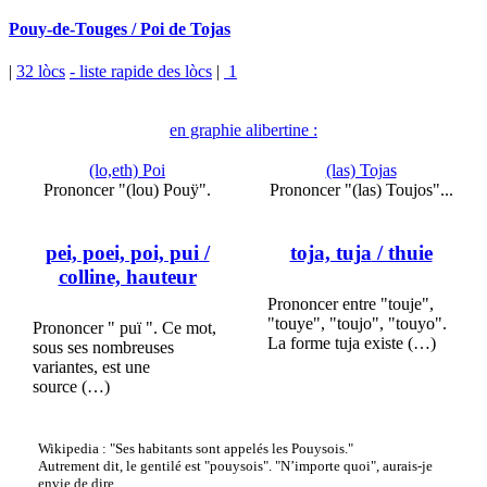
Pouy-de-Touges / Poi de Tojas
|
32 lòcs
- liste rapide des lòcs
|
1
en graphie alibertine :
(lo,eth) Poi
(las) Tojas
Prononcer "(lou) Pouÿ".
Prononcer "(las) Toujos"...
pei, poei, poi, pui
/
toja, tuja
/ thuie
colline, hauteur
Prononcer entre "touje",
"touye", "toujo", "touyo".
Prononcer " puï ". Ce mot,
La forme tuja existe (…)
sous ses nombreuses
variantes, est une
source (…)
Wikipedia : "Ses habitants sont appelés les Pouysois."
Autrement dit, le gentilé est "pouysois". "N’importe quoi", aurais-je
envie de dire...