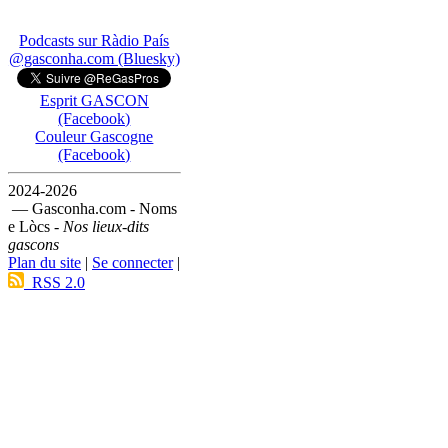
Podcasts sur Ràdio País
@gasconha.com (Bluesky)
Esprit GASCON
(Facebook)
Couleur Gascogne
(Facebook)
2024-2026
— Gasconha.com - Noms
e Lòcs -
Nos lieux-dits
gascons
Plan du site
|
Se connecter
|
RSS 2.0