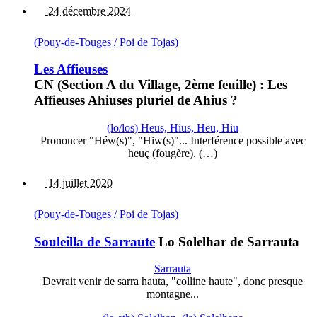
24 décembre 2024
(Pouy-de-Touges / Poi de Tojas)
Les Affieuses
CN (Section A du Village, 2ème feuille) : Les
Affieuses Ahiuses pluriel de Ahius ?
(lo/los) Heus, Hius, Heu, Hiu
Prononcer "Héw(s)", "Hiw(s)"... Interférence possible avec
heuç (fougère). (…)
14 juillet 2020
(Pouy-de-Touges / Poi de Tojas)
Souleilla de Sarraute
Lo Solelhar de Sarrauta
Sarrauta
Devrait venir de sarra hauta, "colline haute", donc presque
montagne...