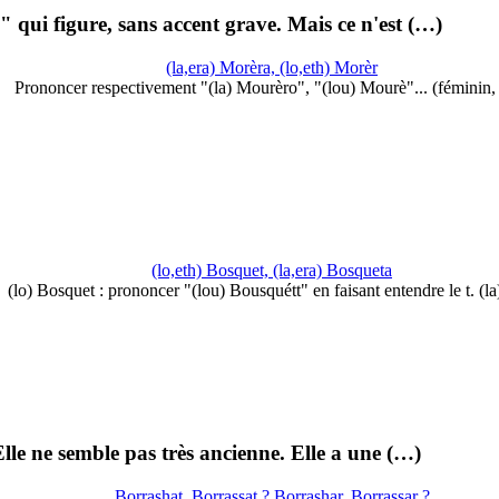
" qui figure, sans accent grave. Mais ce n'est (…)
(la,era) Morèra, (lo,eth) Morèr
Prononcer respectivement "(la) Mourèro", "(lou) Mourè"... (féminin
(lo,eth) Bosquet, (la,era) Bosqueta
(lo) Bosquet : prononcer "(lou) Bousquétt" en faisant entendre le t. (l
lle ne semble pas très ancienne. Elle a une (…)
Borrashat, Borrassat ? Borrashar, Borrassar ?