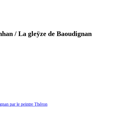
inhan
/ La gleÿze de Baoudignan
gnan par le peintre Théron