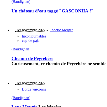
(Baudignan)
Un château d’eau taggé "GASCONHA !"
1er novembre 2022
-
Tederic Merger
Incontournables
cap-de-paja
(Baudignan)
Chemin de Peyrebère
Curieusement, ce chemin de Peyrebère ne semble d
1er novembre 2022
Borde vasconne
(Baudignan)
Lous Mourès
Los Morèrs