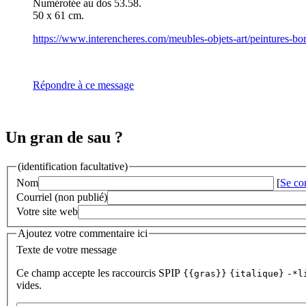
Numérotée au dos 53.58.
50 x 61 cm.
https://www.interencheres.com/meubles-objets-art/peintures-bo
Répondre à ce message
Un gran de sau ?
(identification facultative)
Nom
[
Se co
Courriel (non publié)
Votre site web
Ajoutez votre commentaire ici
Texte de votre message
Ce champ accepte les raccourcis SPIP
{{gras}}
{italique}
-*l
vides.