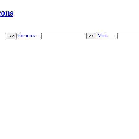
cons
Prenoms :
Mots :