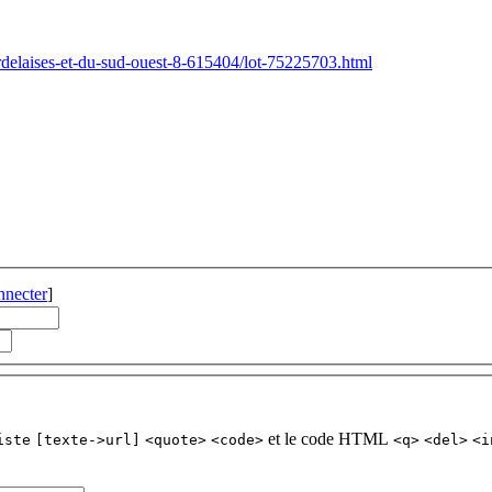
rdelaises-et-du-sud-ouest-8-615404/lot-75225703.html
nnecter
]
et le code HTML
iste
[texte->url]
<quote>
<code>
<q>
<del>
<i