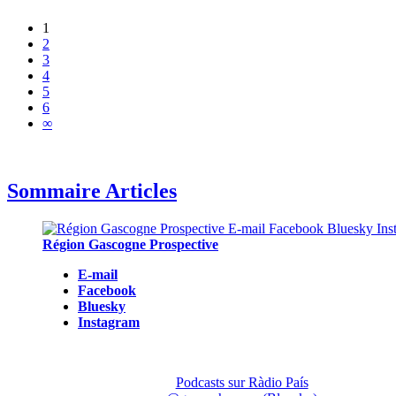
1
2
3
4
5
6
∞
Sommaire Articles
Région Gascogne Prospective
E-mail
Facebook
Bluesky
Instagram
Podcasts sur Ràdio País