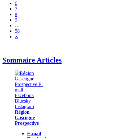
6
7
8
9
…
58
∞
Sommaire Articles
Région
Gascogne
Prospective
E-mail