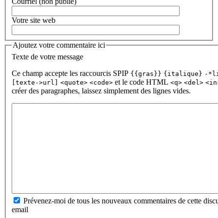
Courriel (non publié)
Votre site web
Ajoutez votre commentaire ici
Texte de votre message
Ce champ accepte les raccourcis SPIP
{{gras}}
{italique}
-*l
et le code HTML
[texte->url]
<quote>
<code>
<q>
<del>
<in
créer des paragraphes, laissez simplement des lignes vides.
Prévenez-moi de tous les nouveaux commentaires de cette discu
email