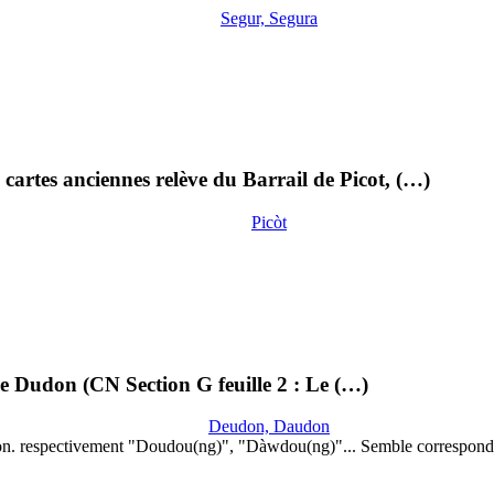
Segur, Segura
cartes anciennes relève du Barrail de Picot, (…)
Picòt
lle Dudon (CN Section G feuille 2 : Le (…)
Deudon, Daudon
on. respectivement "Doudou(ng)", "Dàwdou(ng)"... Semble correspond