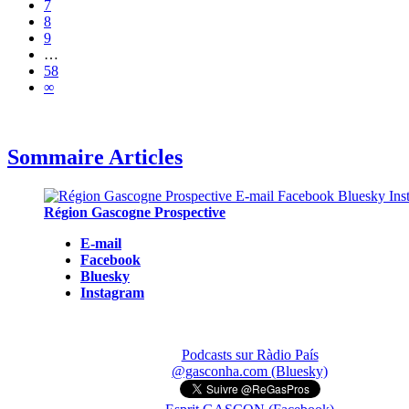
7
8
9
…
58
∞
Sommaire Articles
Région Gascogne Prospective
E-mail
Facebook
Bluesky
Instagram
Podcasts sur Ràdio País
@gasconha.com (Bluesky)