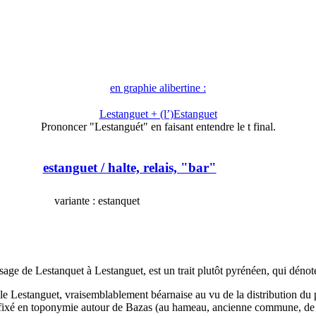
en graphie alibertine :
Lestanguet + (l’)Estanguet
Prononcer "Lestanguét" en faisant entendre le t final.
estanguet
/ halte, relais, "bar"
variante : estanquet
ssage de Lestanquet à Lestanguet, est un trait plutôt pyrénéen, qui déno
e Lestanguet, vraisemblablement béarnaise au vu de la distribution du pa
ue fixé en toponymie autour de Bazas (au hameau, ancienne commune, de