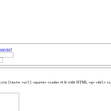
nnecter
]
et le code HTML
iste
[texte->url]
<quote>
<code>
<q>
<del>
<i