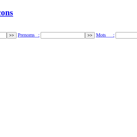
cons
Prenoms :
Mots :