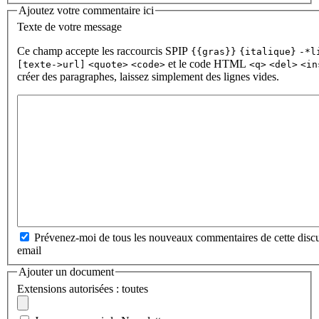
Ajoutez votre commentaire ici
Texte de votre message
Ce champ accepte les raccourcis SPIP
{{gras}}
{italique}
-*l
et le code HTML
[texte->url]
<quote>
<code>
<q>
<del>
<in
créer des paragraphes, laissez simplement des lignes vides.
Prévenez-moi de tous les nouveaux commentaires de cette discu
email
Ajouter un document
Extensions autorisées : toutes