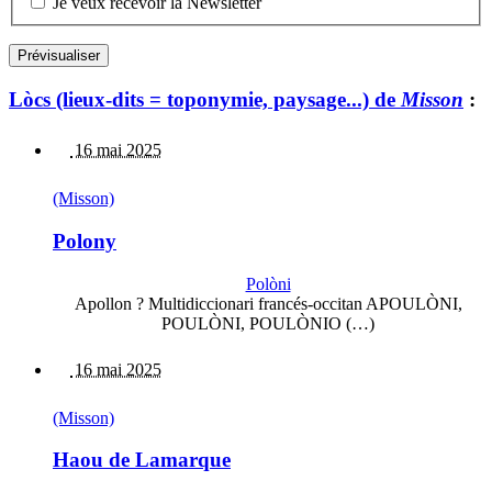
Je veux recevoir la Newsletter
Lòcs (lieux-dits = toponymie, paysage...) de
Misson
:
16 mai 2025
(Misson)
Polony
Polòni
Apollon ? Multidiccionari francés-occitan APOULÒNI,
POULÒNI, POULÒNIO (…)
16 mai 2025
(Misson)
Haou de Lamarque