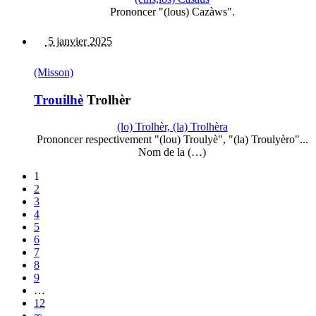
Prononcer "(lous) Cazàws".
5 janvier 2025
(Misson)
Trouilhè
Trolhèr
(lo) Trolhèr, (la) Trolhèra
Prononcer respectivement "(lou) Troulyè", "(la) Troulyèro"...
Nom de la (…)
1
2
3
4
5
6
7
8
9
…
12
∞