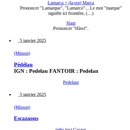
Lamarca + (la,era) Marca
Prononcer "Lamarque", "Lamarco"... Le mot "marque"
signifie ici frontière, (…)
Haut
Prononcer "Hàwt".
5 janvier 2025
(Misson)
Pédélau
IGN : Pedelau FANTOIR : Pedelan
Pedelaur
5 janvier 2025
(Misson)
Escazaous
(eths,los) Casaus