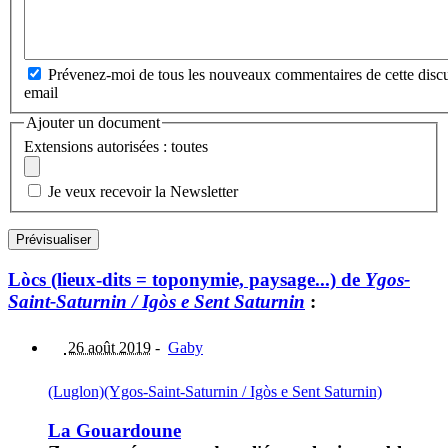
Prévenez-moi de tous les nouveaux commentaires de cette discu
email
Ajouter un document
Extensions autorisées : toutes
Je veux recevoir la Newsletter
Lòcs (lieux-dits = toponymie, paysage...) de
Ygos-
Saint-Saturnin / Igòs e Sent Saturnin
:
26 août 2019
-
Gaby
(Luglon)
(Ygos-Saint-Saturnin / Igòs e Sent Saturnin)
La Gouardoune