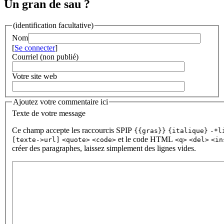
Un gran de sau ?
(identification facultative)
Nom
[
Se connecter
]
Courriel (non publié)
Votre site web
Ajoutez votre commentaire ici
Texte de votre message
Ce champ accepte les raccourcis SPIP
{{gras}}
{italique}
-*l
et le code HTML
[texte->url]
<quote>
<code>
<q>
<del>
<in
créer des paragraphes, laissez simplement des lignes vides.