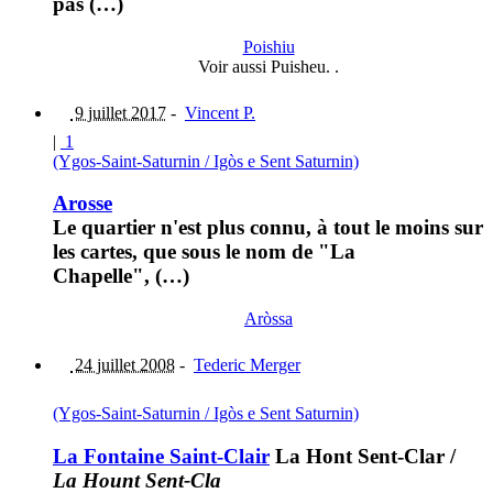
pas (…)
Poishiu
Voir aussi Puisheu. .
9 juillet 2017
-
Vincent P.
|
1
(Ygos-Saint-Saturnin / Igòs e Sent Saturnin)
Arosse
Le quartier n'est plus connu, à tout le moins sur
les cartes, que sous le nom de "La
Chapelle", (…)
Aròssa
24 juillet 2008
-
Tederic Merger
(Ygos-Saint-Saturnin / Igòs e Sent Saturnin)
La Fontaine Saint-Clair
La Hont Sent-Clar
/
La Hount Sent-Cla