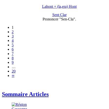
Lahont + (la,era) Hont
Sent Clar
Prononcer "Sen-Cla".
1
2
3
4
5
6
7
8
9
…
20
∞
Sommaire Articles